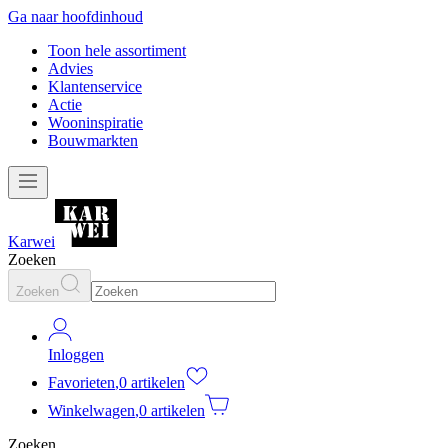
Ga naar hoofdinhoud
Toon hele assortiment
Advies
Klantenservice
Actie
Wooninspiratie
Bouwmarkten
Karwei
Zoeken
Zoeken
Inloggen
Favorieten
,
0 artikelen
Winkelwagen
,
0 artikelen
Zoeken