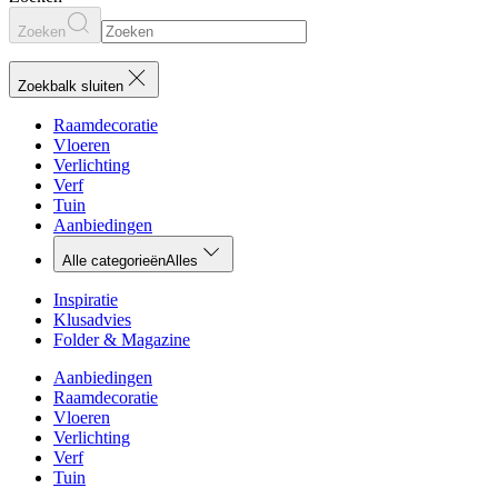
Zoeken
Zoekbalk sluiten
Raamdecoratie
Vloeren
Verlichting
Verf
Tuin
Aanbiedingen
Alle categorieën
Alles
Inspiratie
Klusadvies
Folder & Magazine
Aanbiedingen
Raamdecoratie
Vloeren
Verlichting
Verf
Tuin