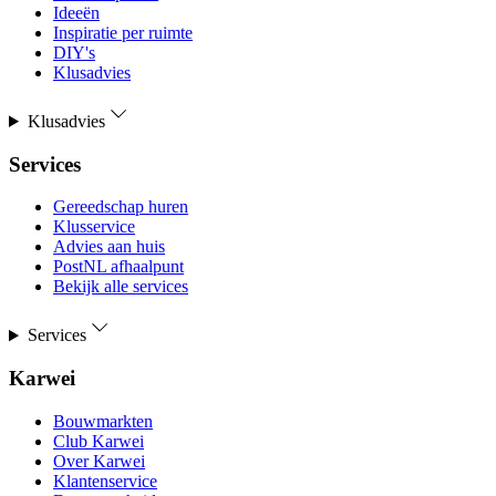
Ideeën
Inspiratie per ruimte
DIY's
Klusadvies
Klusadvies
Services
Gereedschap huren
Klusservice
Advies aan huis
PostNL afhaalpunt
Bekijk alle services
Services
Karwei
Bouwmarkten
Club Karwei
Over Karwei
Klantenservice