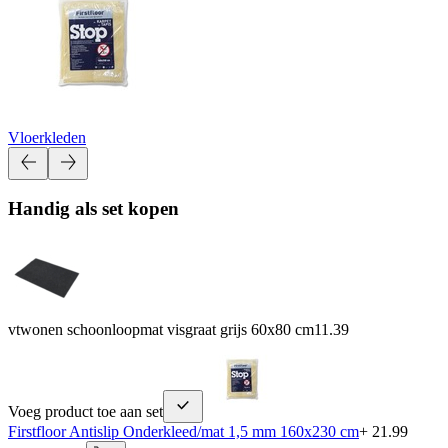
Vloerkleden
Handig als set kopen
vtwonen schoonloopmat visgraat grijs 60x80 cm
11.39
Voeg product toe aan set
Firstfloor Antislip Onderkleed/mat 1,5 mm 160x230 cm
+ 21.99