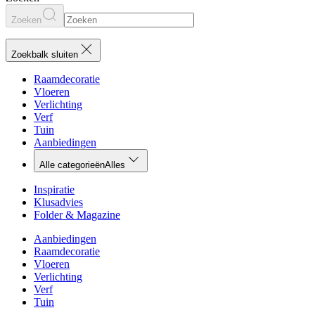
Zoeken
Zoekbalk sluiten
Raamdecoratie
Vloeren
Verlichting
Verf
Tuin
Aanbiedingen
Alle categorieën
Alles
Inspiratie
Klusadvies
Folder & Magazine
Aanbiedingen
Raamdecoratie
Vloeren
Verlichting
Verf
Tuin