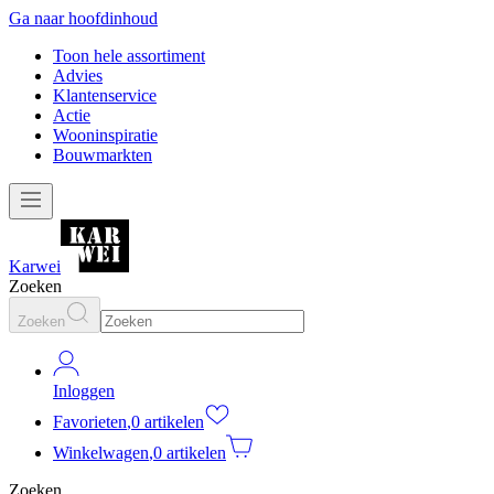
Ga naar hoofdinhoud
Toon hele assortiment
Advies
Klantenservice
Actie
Wooninspiratie
Bouwmarkten
Karwei
Zoeken
Zoeken
Inloggen
Favorieten
,
0 artikelen
Winkelwagen
,
0 artikelen
Zoeken