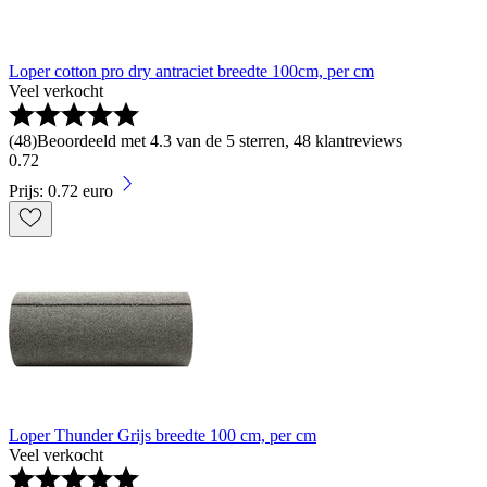
Loper cotton pro dry antraciet breedte 100cm, per cm
Veel verkocht
(
48
)
Beoordeeld met 4.3 van de 5 sterren, 48 klantreviews
0
.
72
Prijs: 0.72 euro
Loper Thunder Grijs breedte 100 cm, per cm
Veel verkocht