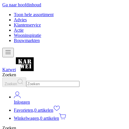
Ga naar hoofdinhoud
Toon hele assortiment
Advies
Klantenservice
Actie
Wooninspiratie
Bouwmarkten
Karwei
Zoeken
Zoeken
Inloggen
Favorieten
,
0 artikelen
Winkelwagen
,
0 artikelen
Zoeken