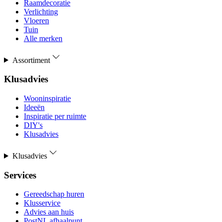
Raamdecoratie
Verlichting
Vloeren
Tuin
Alle merken
Assortiment
Klusadvies
Wooninspiratie
Ideeën
Inspiratie per ruimte
DIY's
Klusadvies
Klusadvies
Services
Gereedschap huren
Klusservice
Advies aan huis
PostNL afhaalpunt