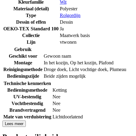
Kleurfamilie
Wit
Materiaal (detail)
Polyester
Type
Rolgordijn
Dessin of effen
Dessin
OEKO-TEX Standard 100
Ja
Collectie
Maatwerk basis
Lijn
vtwonen
Gebruik
Geschikt voor
Gewoon raam
Montage
In het kozijn
,
Op het kozijn
,
Plafond
Reinigingsmethode
Droge doek
,
Licht vochtige doek
,
Plumeau
Bedieningszijde
Beide zijden mogelijk
Technische kenmerken
Bedieningsmethode
Ketting
UV-bestendig
Nee
Vochtbestendig
Nee
Brandvertragend
Nee
Mate van verduistering
Lichtdoorlatend
Lees meer