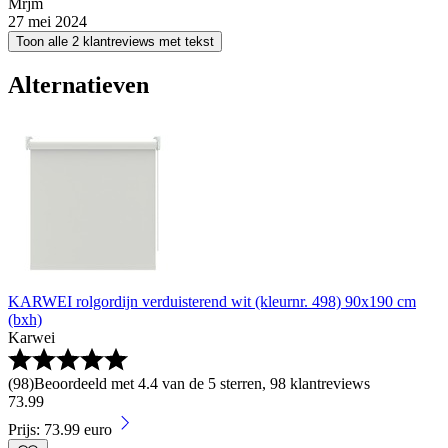
Mrjm
27 mei 2024
Toon alle 2 klantreviews met tekst
Alternatieven
KARWEI rolgordijn verduisterend wit (kleurnr. 498) 90x190 cm
(bxh)
Karwei
(
98
)
Beoordeeld met 4.4 van de 5 sterren, 98 klantreviews
73
.
99
Prijs: 73.99 euro