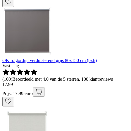
OK rolgordijn verduisterend grijs 80x150 cm (bxh)
Vast laag
(
100
)
Beoordeeld met 4.0 van de 5 sterren, 100 klantreviews
17
.
99
Prijs: 17.99 euro