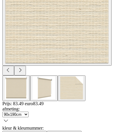
Prijs: 83.49 euro
83
.
49
afmeting
:
kleur & kleurnummer
: