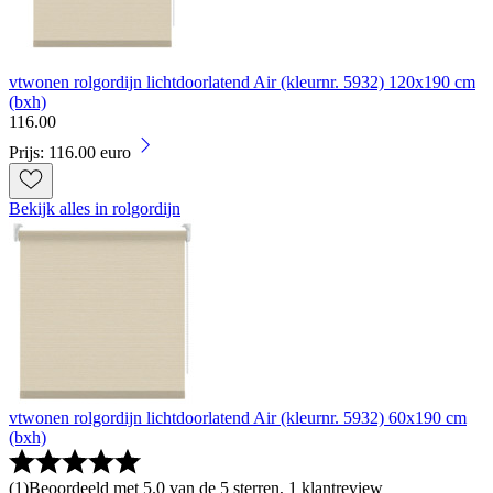
vtwonen rolgordijn lichtdoorlatend Air (kleurnr. 5932) 120x190 cm
(bxh)
116
.
00
Prijs: 116.00 euro
Bekijk alles in rolgordijn
vtwonen rolgordijn lichtdoorlatend Air (kleurnr. 5932) 60x190 cm
(bxh)
(
1
)
Beoordeeld met 5.0 van de 5 sterren, 1 klantreview