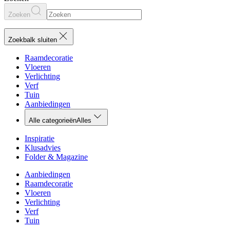
Zoeken
Zoekbalk sluiten
Raamdecoratie
Vloeren
Verlichting
Verf
Tuin
Aanbiedingen
Alle categorieën
Alles
Inspiratie
Klusadvies
Folder & Magazine
Aanbiedingen
Raamdecoratie
Vloeren
Verlichting
Verf
Tuin