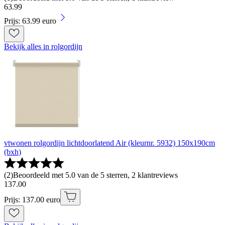
63
.
99
Prijs: 63.99 euro
Bekijk alles in rolgordijn
vtwonen rolgordijn lichtdoorlatend Air (kleurnr. 5932) 150x190cm
(bxh)
(
2
)
Beoordeeld met 5.0 van de 5 sterren, 2 klantreviews
137
.
00
Prijs: 137.00 euro