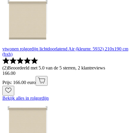
vtwonen rolgordijn lichtdoorlatend Air (kleurnr. 5932) 210x190 cm
(bxh)
(
2
)
Beoordeeld met 5.0 van de 5 sterren, 2 klantreviews
166
.
00
Prijs: 166.00 euro
Bekijk alles in rolgordijn