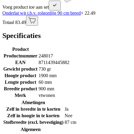
Voeg product toe aan set
Onderlat wit t.b.v. rolgordijn 90 cm breed
+ 22.49
Totaal 83.49
Specificaties
Product
Productnummer
248017
EAN
8711439445882
Gewicht product
730 gr
Hoogte product
1900 mm
Lengte product
60 mm
Breedte product
900 mm
Merk
vtwonen
Afmetingen
Zelf in breedte in te korten
Ja
Zelf in hoogte in te korten
Nee
Stofbreedte (excl. bevestiging)
87 cm
Algemeen