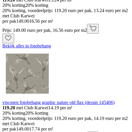
20% korting
20% korting
20% korting, voordeelprijs: 119.20 euro per pak, 13.24 euro per m2
met Club Karwei
per pak
149
.
00
16.56 per m²
Prijs: 149.00 euro per pak, 16.56 euro per m2
Bekijk alles in fotobehang
vtwonen fotobehang graphic nature old flax (dessin 145406)
119.20
met Club Karwei
14.19
per m²
20% korting
20% korting
20% korting, voordeelprijs: 119.20 euro per pak, 14.19 euro per m2
met Club Karwei
per pak
149
.
00
17.74 per m²