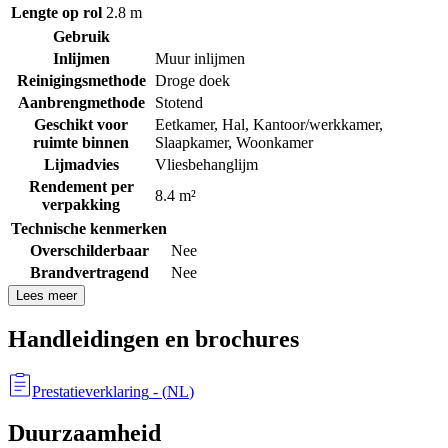
Lengte op rol
2.8 m
Gebruik
Inlijmen
Muur inlijmen
Reinigingsmethode
Droge doek
Aanbrengmethode
Stotend
Geschikt voor
Eetkamer
,
Hal
,
Kantoor/werkkamer
,
ruimte binnen
Slaapkamer
,
Woonkamer
Lijmadvies
Vliesbehanglijm
Rendement per
8.4 m²
verpakking
Technische kenmerken
Overschilderbaar
Nee
Brandvertragend
Nee
Lees meer
Handleidingen en brochures
Prestatieverklaring
- (
NL
)
Duurzaamheid