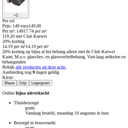
+
2
Per
rol
Prijs: 149 euro
149
.
00
Per
m²
:
149
17.74
per
m²
119.20
met Club Karwei
20% korting
14.19
per
m²
14.19
per
m²
20% korting op bijna al het behang alleen met de Club Karwei
Kaart, M.u.v. glasvlies- en glasweefselbehang, Vast-laag artikelen en
behangstalen
Bekijk
alle producten uit deze actie.
Aanbieding nog
9
dagen geldig
Kleur
:
Blauw
Grijs
Legergroen
Online
bijna uitverkocht
Thuisbezorgd
gratis
Vandaag besteld, maandag 10 augustus in huis
Bezorgd in bouwmarkt
gratis