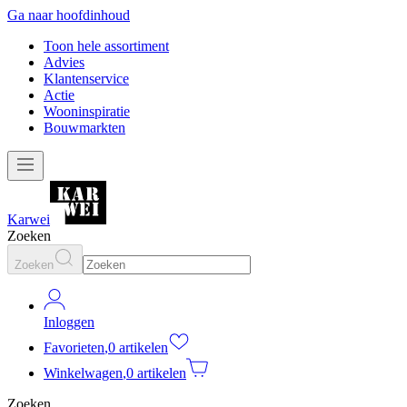
Ga naar hoofdinhoud
Toon hele assortiment
Advies
Klantenservice
Actie
Wooninspiratie
Bouwmarkten
Karwei
Zoeken
Zoeken
Inloggen
Favorieten
,
0 artikelen
Winkelwagen
,
0 artikelen
Zoeken