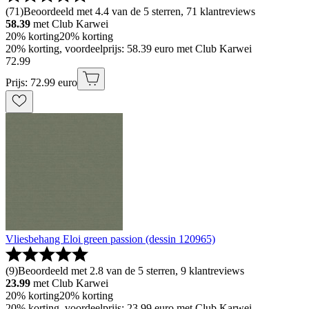
(
71
)
Beoordeeld met 4.4 van de 5 sterren, 71 klantreviews
58.39
met Club Karwei
20% korting
20% korting
20% korting, voordeelprijs: 58.39 euro met Club Karwei
72
.
99
Prijs: 72.99 euro
Vliesbehang Eloi green passion (dessin 120965)
(
9
)
Beoordeeld met 2.8 van de 5 sterren, 9 klantreviews
23.99
met Club Karwei
20% korting
20% korting
20% korting, voordeelprijs: 23.99 euro met Club Karwei