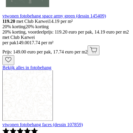
vtwonen fotobehang space army green (dessin 145409)
119.20
met Club Karwei
14.19
per m²
20% korting
20% korting
20% korting, voordeelprijs: 119.20 euro per pak, 14.19 euro per m2
met Club Karwei
per pak
149
.
00
17.74 per m²
Prijs: 149.00 euro per pak, 17.74 euro per m2
Bekijk alles in fotobehang
vtwonen fotobehang faces (dessin 107859)