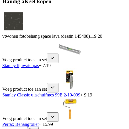
Handig als set kopen
vtwonen fotobehang space lava (dessin 145408)
119.20
Voeg product toe aan set
Stanley lijnwaterpas
+ 7.19
Voeg product toe aan set
Stanley Classic uitschuifmes 99E 2-10-099
+ 9.19
Voeg product toe aan set
Perfax Behangroller
+ 15.99