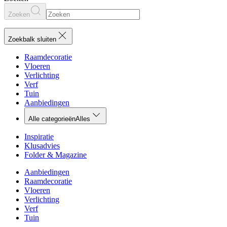
Zoeken
Zoekbalk sluiten
Raamdecoratie
Vloeren
Verlichting
Verf
Tuin
Aanbiedingen
Alle categorieën
Alles
Inspiratie
Klusadvies
Folder & Magazine
Aanbiedingen
Raamdecoratie
Vloeren
Verlichting
Verf
Tuin