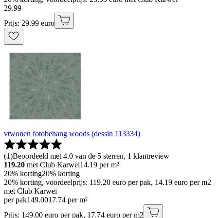
29
.
99
Prijs: 29.99 euro
vtwonen fotobehang woods (dessin 113334)
(
1
)
Beoordeeld met 4.0 van de 5 sterren, 1 klantreview
119.20
met Club Karwei
14.19
per m²
20% korting
20% korting
20% korting, voordeelprijs: 119.20 euro per pak, 14.19 euro per m2
met Club Karwei
per pak
149
.
00
17.74 per m²
Prijs: 149.00 euro per pak, 17.74 euro per m2