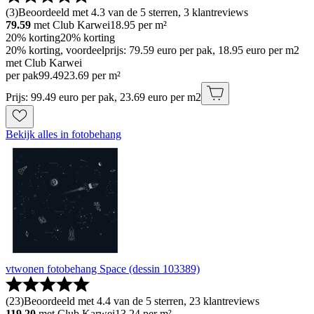
(
3
)
Beoordeeld met 4.3 van de 5 sterren, 3 klantreviews
79.59
met Club Karwei
18.95
per m²
20% korting
20% korting
20% korting, voordeelprijs: 79.59 euro per pak, 18.95 euro per m2
met Club Karwei
per pak
99
.
49
23.69 per m²
Prijs: 99.49 euro per pak, 23.69 euro per m2
Bekijk alles in fotobehang
vtwonen fotobehang Space (dessin 103389)
(
23
)
Beoordeeld met 4.4 van de 5 sterren, 23 klantreviews
119.20
met Club Karwei
13.24
per m²