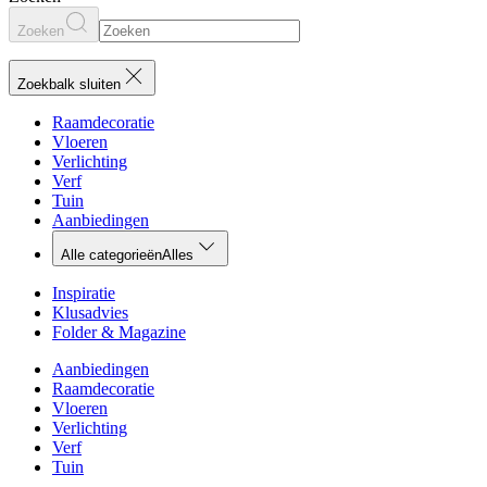
Zoeken
Zoekbalk sluiten
Raamdecoratie
Vloeren
Verlichting
Verf
Tuin
Aanbiedingen
Alle categorieën
Alles
Inspiratie
Klusadvies
Folder & Magazine
Aanbiedingen
Raamdecoratie
Vloeren
Verlichting
Verf
Tuin