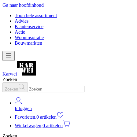
Ga naar hoofdinhoud
Toon hele assortiment
Advies
Klantenservice
Actie
Wooninspiratie
Bouwmarkten
Karwei
Zoeken
Zoeken
Inloggen
Favorieten
,
0 artikelen
Winkelwagen
,
0 artikelen
Zoeken