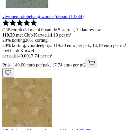
vtwonen fotobehang woods (dessin 113334)
(
1
)
Beoordeeld met 4.0 van de 5 sterren, 1 klantreview
119.20
met Club Karwei
14.19
per m²
20% korting
20% korting
20% korting, voordeelprijs: 119.20 euro per pak, 14.19 euro per m2
met Club Karwei
per pak
149
.
00
17.74 per m²
Prijs: 149.00 euro per pak, 17.74 euro per m2