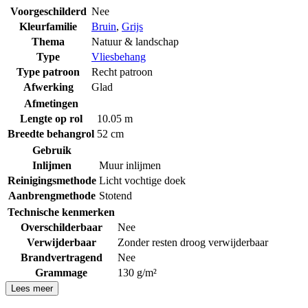
Voorgeschilderd
Nee
Kleurfamilie
Bruin
,
Grijs
Thema
Natuur & landschap
Type
Vliesbehang
Type patroon
Recht patroon
Afwerking
Glad
Afmetingen
Lengte op rol
10.05 m
Breedte behangrol
52 cm
Gebruik
Inlijmen
Muur inlijmen
Reinigingsmethode
Licht vochtige doek
Aanbrengmethode
Stotend
Technische kenmerken
Overschilderbaar
Nee
Verwijderbaar
Zonder resten droog verwijderbaar
Brandvertragend
Nee
Grammage
130 g/m²
Lees meer