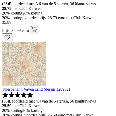
(
36
)
Beoordeeld met 3.6 van de 5 sterren, 36 klantreviews
28.79
met Club Karwei
20% korting
20% korting
20% korting, voordeelprijs: 28.79 euro met Club Karwei
35
.
99
Prijs: 35.99 euro
Vliesbehang Vayen zand (dessin 120952)
(
56
)
Beoordeeld met 4.4 van de 5 sterren, 56 klantreviews
25.59
met Club Karwei
20% korting
20% korting
20% korting, voordeelprijs: 25.59 euro met Club Karwei