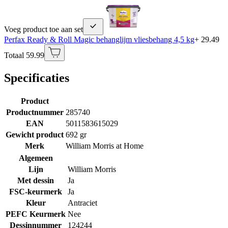
Voeg product toe aan set
Perfax Ready & Roll Magic behanglijm vliesbehang 4,5 kg
+ 29.49
Totaal 59.99
Specificaties
Product
Productnummer
285740
EAN
5011583615029
Gewicht product
692 gr
Merk
William Morris at Home
Algemeen
Lijn
William Morris
Met dessin
Ja
FSC-keurmerk
Ja
Kleur
Antraciet
PEFC Keurmerk
Nee
Dessinnummer
124244