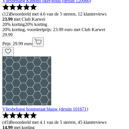
Vliesbehang Kimono oker/goud (dessin 120960)
(
12
)
Beoordeeld met 4.6 van de 5 sterren, 12 klantreviews
23.99
met Club Karwei
20% korting
20% korting
20% korting, voordeelprijs: 23.99 euro met Club Karwei
29
.
99
Prijs: 29.99 euro
Vliesbehang honingraat blauw (dessin 101671)
(
45
)
Beoordeeld met 4.1 van de 5 sterren, 45 klantreviews
14.99
met korting