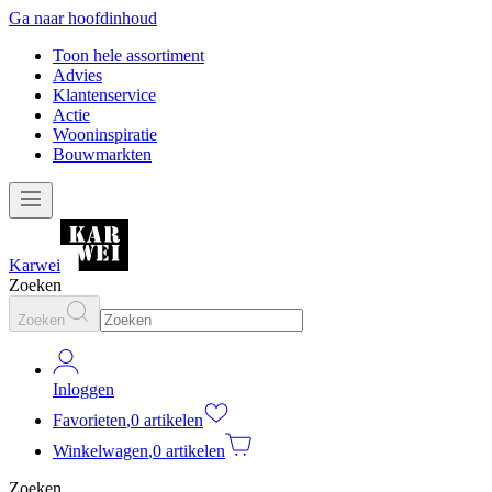
Ga naar hoofdinhoud
Toon hele assortiment
Advies
Klantenservice
Actie
Wooninspiratie
Bouwmarkten
Karwei
Zoeken
Zoeken
Inloggen
Favorieten
,
0 artikelen
Winkelwagen
,
0 artikelen
Zoeken