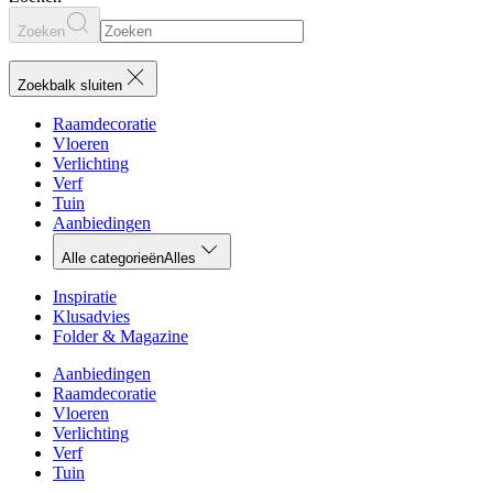
Zoeken
Zoekbalk sluiten
Raamdecoratie
Vloeren
Verlichting
Verf
Tuin
Aanbiedingen
Alle categorieën
Alles
Inspiratie
Klusadvies
Folder & Magazine
Aanbiedingen
Raamdecoratie
Vloeren
Verlichting
Verf
Tuin