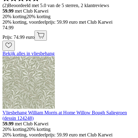
(
2
)
Beoordeeld met 5.0 van de 5 sterren, 2 klantreviews
59.99
met Club Karwei
20% korting
20% korting
20% korting, voordeelprijs: 59.99 euro met Club Karwei
74
.
99
Prijs: 74.99 euro
Bekijk alles in vliesbehang
Vliesbehang William Morris at Home Willow Bough Saliegroen
(dessin 124248)
59.99
met Club Karwei
20% korting
20% korting
20% korting, voordeelprijs: 59.99 euro met Club Karwei