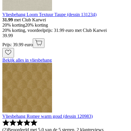
Vliesbehang Loom Textuur Taupe (dessin 131234)
31.99
met Club Karwei
20% korting
20% korting
20% korting, voordeelprijs: 31.99 euro met Club Karwei
39
.
99
Prijs: 39.99 euro
Bekijk alles in vliesbehang
Vliesbehang Romee warm goud (dessin 120983)
(
2
)
Beoordeeld met 5.0 van de 5 sterren, 2 klantreviews