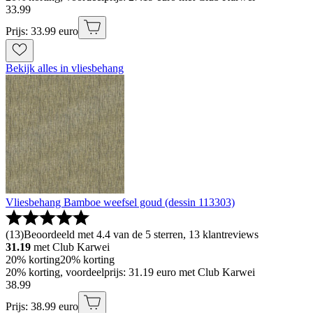
33
.
99
Prijs: 33.99 euro
Bekijk alles in vliesbehang
Vliesbehang Bamboe weefsel goud (dessin 113303)
(
13
)
Beoordeeld met 4.4 van de 5 sterren, 13 klantreviews
31.19
met Club Karwei
20% korting
20% korting
20% korting, voordeelprijs: 31.19 euro met Club Karwei
38
.
99
Prijs: 38.99 euro