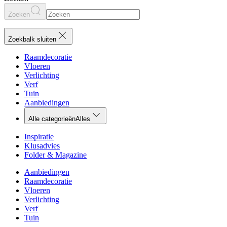
Zoeken
Zoekbalk sluiten
Raamdecoratie
Vloeren
Verlichting
Verf
Tuin
Aanbiedingen
Alle categorieën
Alles
Inspiratie
Klusadvies
Folder & Magazine
Aanbiedingen
Raamdecoratie
Vloeren
Verlichting
Verf
Tuin