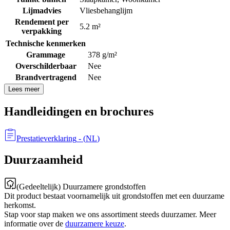
Lijmadvies
Vliesbehanglijm
Rendement per
5.2 m²
verpakking
Technische kenmerken
Grammage
378 g/m²
Overschilderbaar
Nee
Brandvertragend
Nee
Lees meer
Handleidingen en brochures
Prestatieverklaring
- (
NL
)
Duurzaamheid
(Gedeeltelijk) Duurzamere grondstoffen
Dit product bestaat voornamelijk uit grondstoffen met een duurzame
herkomst.
Stap voor stap maken we ons assortiment steeds duurzamer. Meer
informatie over de
duurzamere keuze
.