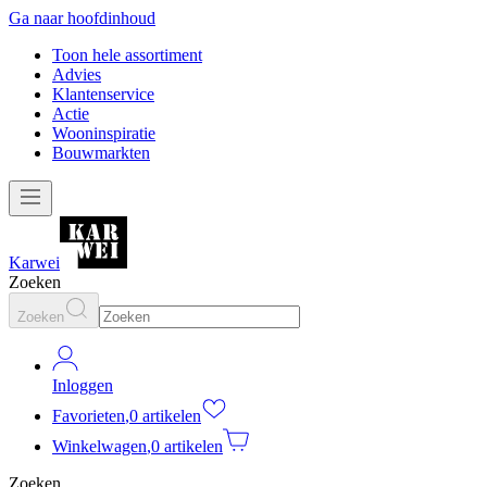
Ga naar hoofdinhoud
Toon hele assortiment
Advies
Klantenservice
Actie
Wooninspiratie
Bouwmarkten
Karwei
Zoeken
Zoeken
Inloggen
Favorieten
,
0 artikelen
Winkelwagen
,
0 artikelen
Zoeken