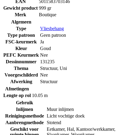
EAN
5011583703146
Gewicht product
999 gr
Merk
Boutique
Algemeen
Type
Vliesbehang
Type patroon
Geen patroon
FSC-keurmerk
Ja
Kleur
Goud
PEFC Keurmerk
Nee
Dessinnummer
131235
Thema
Structuur
,
Uni
Voorgeschilderd
Nee
Afwerking
Structuur
Afmetingen
Lengte op rol
10.05 m
Gebruik
Inlijmen
Muur inlijmen
Reinigingsmethode
Licht vochtige doek
Aanbrengmethode
Stotend
Geschikt voor
Eetkamer
,
Hal
,
Kantoor/werkkamer
,
ruimte binnen
Slaapkamer
,
Woonkamer