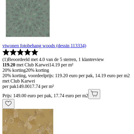
vtwonen fotobehang woods (dessin 113334)
(
1
)
Beoordeeld met 4.0 van de 5 sterren, 1 klantreview
119.20
met Club Karwei
14.19
per m²
20% korting
20% korting
20% korting, voordeelprijs: 119.20 euro per pak, 14.19 euro per m2
met Club Karwei
per pak
149
.
00
17.74 per m²
Prijs: 149.00 euro per pak, 17.74 euro per m2