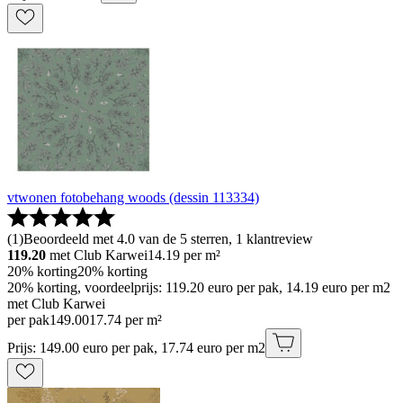
vtwonen fotobehang woods (dessin 113334)
(
1
)
Beoordeeld met 4.0 van de 5 sterren, 1 klantreview
119.20
met Club Karwei
14.19
per m²
20% korting
20% korting
20% korting, voordeelprijs: 119.20 euro per pak, 14.19 euro per m2
met Club Karwei
per pak
149
.
00
17.74 per m²
Prijs: 149.00 euro per pak, 17.74 euro per m2