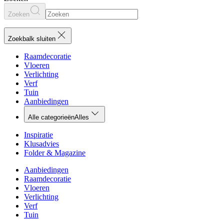
Zoeken
Zoekbalk sluiten
Raamdecoratie
Vloeren
Verlichting
Verf
Tuin
Aanbiedingen
Alle categorieën
Alles
Inspiratie
Klusadvies
Folder & Magazine
Aanbiedingen
Raamdecoratie
Vloeren
Verlichting
Verf
Tuin