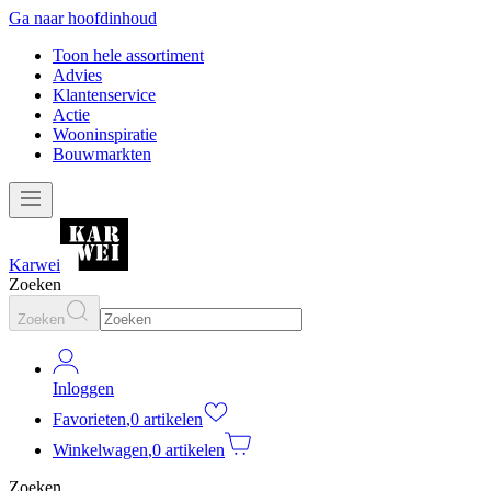
Ga naar hoofdinhoud
Toon hele assortiment
Advies
Klantenservice
Actie
Wooninspiratie
Bouwmarkten
Karwei
Zoeken
Zoeken
Inloggen
Favorieten
,
0 artikelen
Winkelwagen
,
0 artikelen
Zoeken