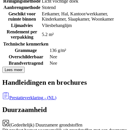
Reinigingsmethode
Licht vochtige doek
Aanbrengmethode
Stotend
Geschikt voor
Eetkamer
,
Hal
,
Kantoor/werkkamer
,
ruimte binnen
Kinderkamer
,
Slaapkamer
,
Woonkamer
Lijmadvies
Vliesbehanglijm
Rendement per
5.2 m²
verpakking
Technische kenmerken
Grammage
136 g/m²
Overschilderbaar
Nee
Brandvertragend
Nee
Lees meer
Handleidingen en brochures
Prestatieverklaring
- (
NL
)
Duurzaamheid
(Gedeeltelijk) Duurzamere grondstoffen