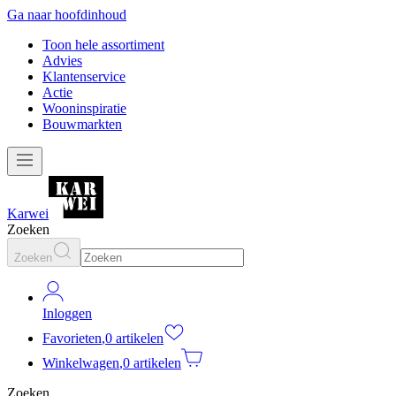
Ga naar hoofdinhoud
Toon hele assortiment
Advies
Klantenservice
Actie
Wooninspiratie
Bouwmarkten
Karwei
Zoeken
Zoeken
Inloggen
Favorieten
,
0 artikelen
Winkelwagen
,
0 artikelen
Zoeken