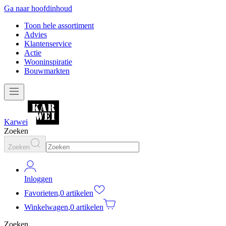
Ga naar hoofdinhoud
Toon hele assortiment
Advies
Klantenservice
Actie
Wooninspiratie
Bouwmarkten
Karwei
Zoeken
Zoeken
Inloggen
Favorieten
,
0 artikelen
Winkelwagen
,
0 artikelen
Zoeken