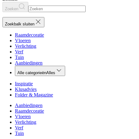
Zoeken
Zoekbalk sluiten
Raamdecoratie
Vloeren
Verlichting
Verf
Tuin
Aanbiedingen
Alle categorieën
Alles
Inspiratie
Klusadvies
Folder & Magazine
Aanbiedingen
Raamdecoratie
Vloeren
Verlichting
Verf
Tuin