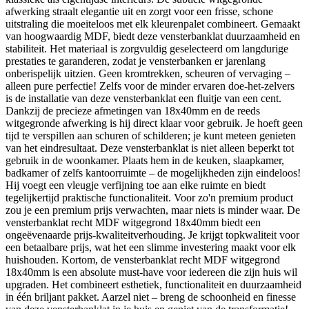
afwerking straalt elegantie uit en zorgt voor een frisse, schone
uitstraling die moeiteloos met elk kleurenpalet combineert. Gemaakt
van hoogwaardig MDF, biedt deze vensterbanklat duurzaamheid en
stabiliteit. Het materiaal is zorgvuldig geselecteerd om langdurige
prestaties te garanderen, zodat je vensterbanken er jarenlang
onberispelijk uitzien. Geen kromtrekken, scheuren of vervaging –
alleen pure perfectie! Zelfs voor de minder ervaren doe-het-zelvers
is de installatie van deze vensterbanklat een fluitje van een cent.
Dankzij de precieze afmetingen van 18x40mm en de reeds
witgegronde afwerking is hij direct klaar voor gebruik. Je hoeft geen
tijd te verspillen aan schuren of schilderen; je kunt meteen genieten
van het eindresultaat. Deze vensterbanklat is niet alleen beperkt tot
gebruik in de woonkamer. Plaats hem in de keuken, slaapkamer,
badkamer of zelfs kantoorruimte – de mogelijkheden zijn eindeloos!
Hij voegt een vleugje verfijning toe aan elke ruimte en biedt
tegelijkertijd praktische functionaliteit. Voor zo'n premium product
zou je een premium prijs verwachten, maar niets is minder waar. De
vensterbanklat recht MDF witgegrond 18x40mm biedt een
ongeëvenaarde prijs-kwaliteitverhouding. Je krijgt topkwaliteit voor
een betaalbare prijs, wat het een slimme investering maakt voor elk
huishouden. Kortom, de vensterbanklat recht MDF witgegrond
18x40mm is een absolute must-have voor iedereen die zijn huis wil
upgraden. Het combineert esthetiek, functionaliteit en duurzaamheid
in één briljant pakket. Aarzel niet – breng de schoonheid en finesse