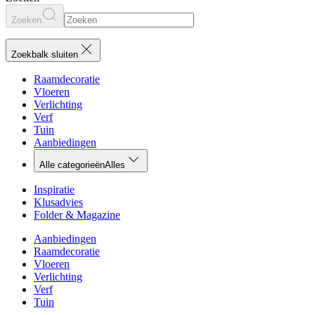
Zoeken
Zoekbalk sluiten
Raamdecoratie
Vloeren
Verlichting
Verf
Tuin
Aanbiedingen
Alle categorieën
Alles
Inspiratie
Klusadvies
Folder & Magazine
Aanbiedingen
Raamdecoratie
Vloeren
Verlichting
Verf
Tuin