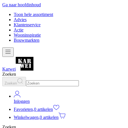
Ga naar hoofdinhoud
Toon hele assortiment
Advies
Klantenservice
Actie
Wooninspiratie
Bouwmarkten
Karwei
Zoeken
Zoeken
Inloggen
Favorieten
,
0 artikelen
Winkelwagen
,
0 artikelen
Zoeken