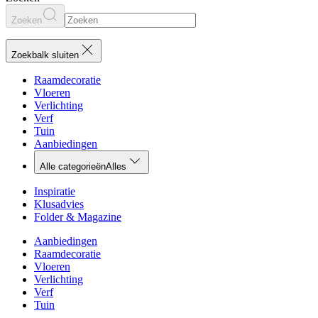
Zoeken
Zoekbalk sluiten
Raamdecoratie
Vloeren
Verlichting
Verf
Tuin
Aanbiedingen
Alle categorieën
Alles
Inspiratie
Klusadvies
Folder & Magazine
Aanbiedingen
Raamdecoratie
Vloeren
Verlichting
Verf
Tuin