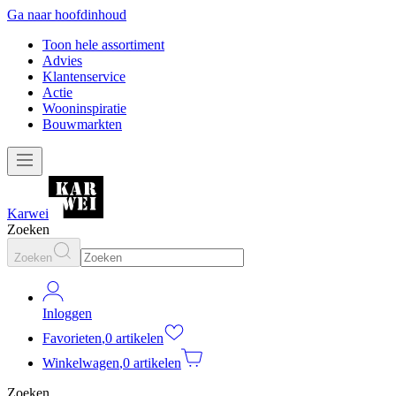
Ga naar hoofdinhoud
Toon hele assortiment
Advies
Klantenservice
Actie
Wooninspiratie
Bouwmarkten
Karwei
Zoeken
Zoeken
Inloggen
Favorieten
,
0 artikelen
Winkelwagen
,
0 artikelen
Zoeken