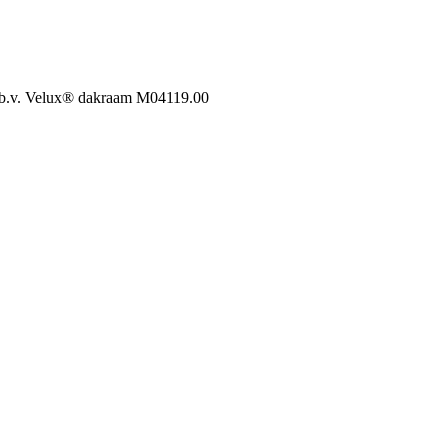
t.b.v. Velux® dakraam M04
119.00