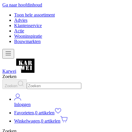
Ga naar hoofdinhoud
Toon hele assortiment
Advies
Klantenservice
Actie
Wooninspiratie
Bouwmarkten
Karwei
Zoeken
Zoeken
Inloggen
Favorieten
,
0 artikelen
Winkelwagen
,
0 artikelen
Zoeken