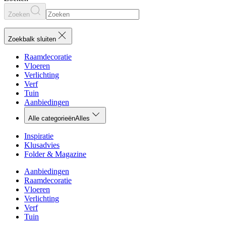
Zoeken
Zoekbalk sluiten
Raamdecoratie
Vloeren
Verlichting
Verf
Tuin
Aanbiedingen
Alle categorieën
Alles
Inspiratie
Klusadvies
Folder & Magazine
Aanbiedingen
Raamdecoratie
Vloeren
Verlichting
Verf
Tuin