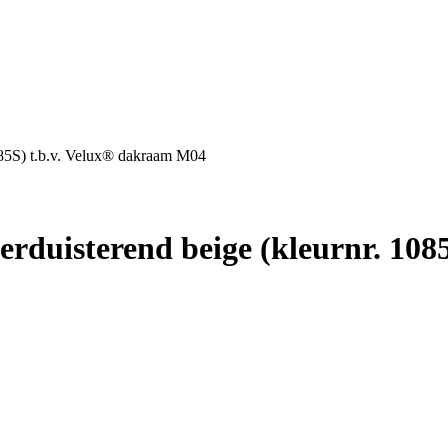
85S) t.b.v. Velux® dakraam M04
duisterend beige (kleurnr. 108