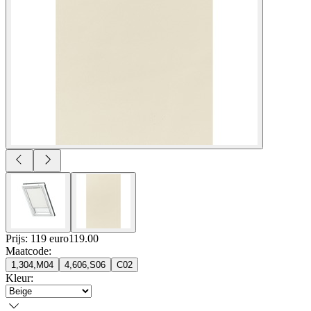
Prijs: 119 euro
119
.
00
Maatcode
:
1,304,M04
4,606,S06
C02
Kleur
: