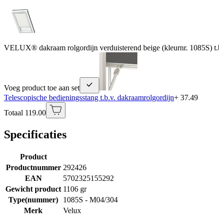
VELUX® dakraam rolgordijn verduisterend beige (kleurnr. 1085S) 
Voeg product toe aan set
Telescopische bedieningsstang t.b.v. dakraamrolgordijn
+ 37.49
Totaal 119.00
Specificaties
Product
Productnummer
292426
EAN
5702325155292
Gewicht product
1106 gr
Type(nummer)
1085S - M04/304
Merk
Velux