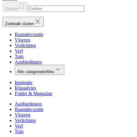
Zoeken
Zoekbalk sluiten
Raamdecoratie
Vloeren
Verlichting
Verf
Tuin
Aanbiedingen
Alle categorieën
Alles
Inspiratie
Klusadvies
Folder & Magazine
Aanbiedingen
Raamdecoratie
Vloeren
Verlichting
Verf
Tuin