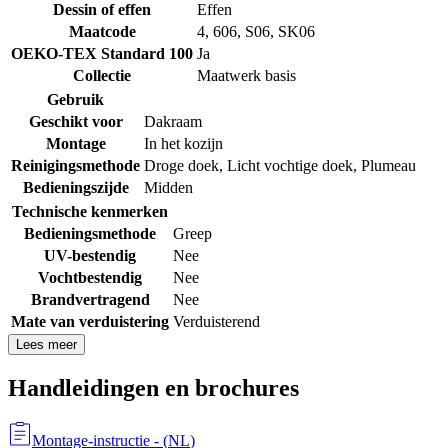
Dessin of effen
Effen
Maatcode
4
,
606
,
S06
,
SK06
OEKO-TEX Standard 100
Ja
Collectie
Maatwerk basis
Gebruik
Geschikt voor
Dakraam
Montage
In het kozijn
Reinigingsmethode
Droge doek
,
Licht vochtige doek
,
Plumeau
Bedieningszijde
Midden
Technische kenmerken
Bedieningsmethode
Greep
UV-bestendig
Nee
Vochtbestendig
Nee
Brandvertragend
Nee
Mate van verduistering
Verduisterend
Lees meer
Handleidingen en brochures
Montage-instructie
- (
NL
)