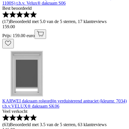
1100S) t.b.v. Velux® dakraam S06
Best beoordeeld
(
17
)
Beoordeeld met 5.0 van de 5 sterren, 17 klantreviews
159
.
00
Prijs: 159.00 euro
KARWEI dakraam rolgordijn verduisterend antraciet (kleurnr. 7034)
t.b.v.VELUX® dakraam SK06
Veel verkocht
(
63
)
Beoordeeld met 3.5 van de 5 sterren, 63 klantreviews