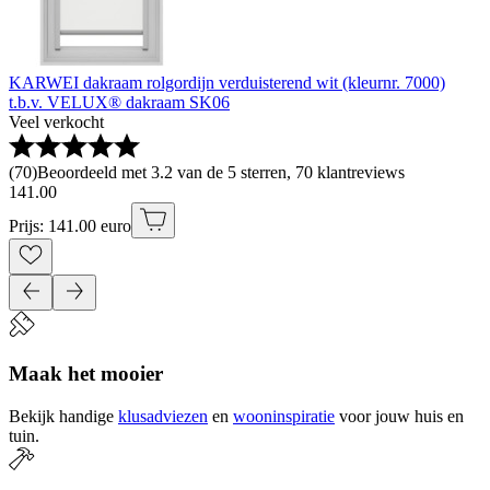
KARWEI dakraam rolgordijn verduisterend wit (kleurnr. 7000)
t.b.v. VELUX® dakraam SK06
Veel verkocht
(
70
)
Beoordeeld met 3.2 van de 5 sterren, 70 klantreviews
141
.
00
Prijs: 141.00 euro
Maak het mooier
Bekijk handige
klusadviezen
en
wooninspiratie
voor jouw huis en
tuin.