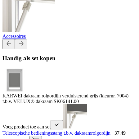
Accessoires
Handig als set kopen
KARWEI dakraam rolgordijn verduisterend grijs (kleurnr. 7004)
t.b.v. VELUX® dakraam SK06
141.00
Voeg product toe aan set
Telescopische bedieningsstang t.b.v. dakraamrolgordijn
+ 37.49