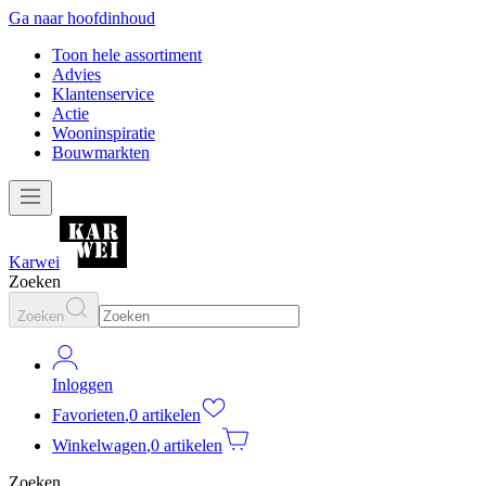
Ga naar hoofdinhoud
Toon hele assortiment
Advies
Klantenservice
Actie
Wooninspiratie
Bouwmarkten
Karwei
Zoeken
Zoeken
Inloggen
Favorieten
,
0 artikelen
Winkelwagen
,
0 artikelen
Zoeken