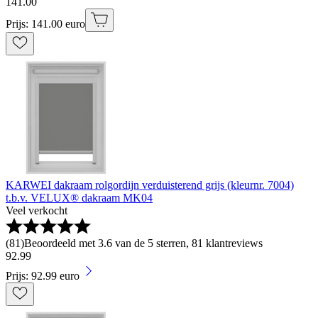
141
.
00
Prijs: 141.00 euro
KARWEI dakraam rolgordijn verduisterend grijs (kleurnr. 7004)
t.b.v. VELUX® dakraam MK04
Veel verkocht
(
81
)
Beoordeeld met 3.6 van de 5 sterren, 81 klantreviews
92
.
99
Prijs: 92.99 euro