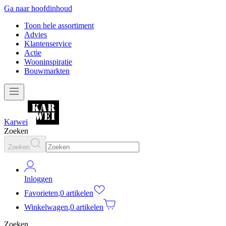
Ga naar hoofdinhoud
Toon hele assortiment
Advies
Klantenservice
Actie
Wooninspiratie
Bouwmarkten
Karwei
Zoeken
Zoeken
Inloggen
Favorieten
,
0 artikelen
Winkelwagen
,
0 artikelen
Zoeken