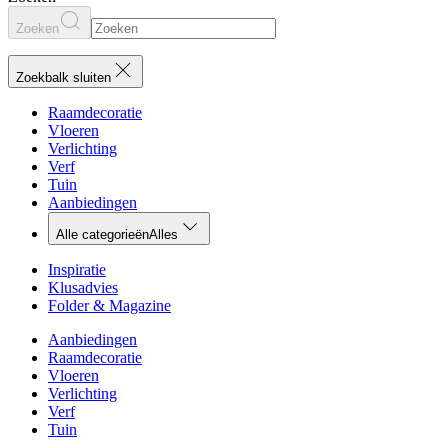
Zoeken
Zoekbalk sluiten
Raamdecoratie
Vloeren
Verlichting
Verf
Tuin
Aanbiedingen
Alle categorieën
Alles
Inspiratie
Klusadvies
Folder & Magazine
Aanbiedingen
Raamdecoratie
Vloeren
Verlichting
Verf
Tuin