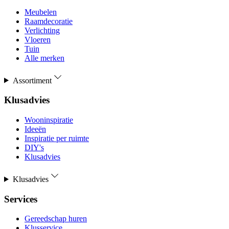
Meubelen
Raamdecoratie
Verlichting
Vloeren
Tuin
Alle merken
Assortiment
Klusadvies
Wooninspiratie
Ideeën
Inspiratie per ruimte
DIY's
Klusadvies
Klusadvies
Services
Gereedschap huren
Klusservice