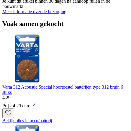
Je kunt dit artikel binnen 30 dagen na aankoop ruilen in de
bouwmarkt.
Meer informatie over de bezorging
Vaak samen gekocht
Varta 312 Acoustic Special hoortoestel batterijen type 312 bruin 6
stuks
4
.
29
Prijs: 4.29 euro
Bekijk alles in accu/batterij