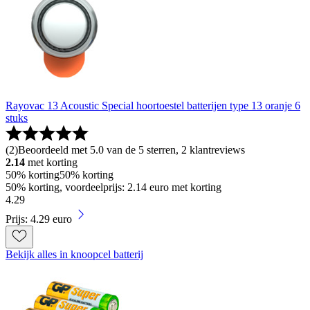
Rayovac 13 Acoustic Special hoortoestel batterijen type 13 oranje 6
stuks
(
2
)
Beoordeeld met 5.0 van de 5 sterren, 2 klantreviews
2.14
met korting
50% korting
50% korting
50% korting, voordeelprijs: 2.14 euro met korting
4
.
29
Prijs: 4.29 euro
Bekijk alles in knoopcel batterij