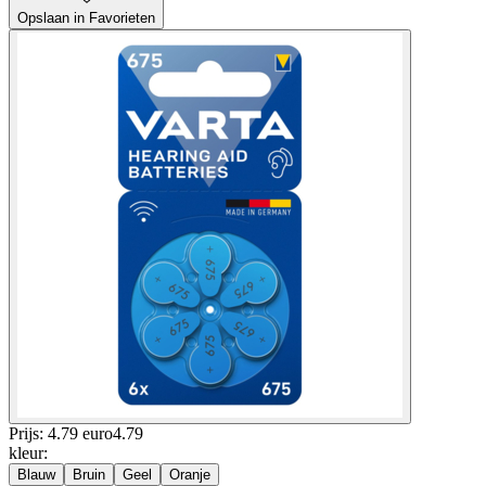
Opslaan in Favorieten
Prijs: 4.79 euro
4
.
79
kleur
:
Blauw
Bruin
Geel
Oranje