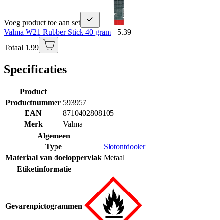
Voeg product toe aan set
Valma W21 Rubber Stick 40 gram
+ 5.39
Totaal 1.99
Specificaties
Product
Productnummer
593957
EAN
8710402808105
Merk
Valma
Algemeen
Type
Slotontdooier
Materiaal van doeloppervlak
Metaal
Etiketinformatie
Gevarenpictogrammen