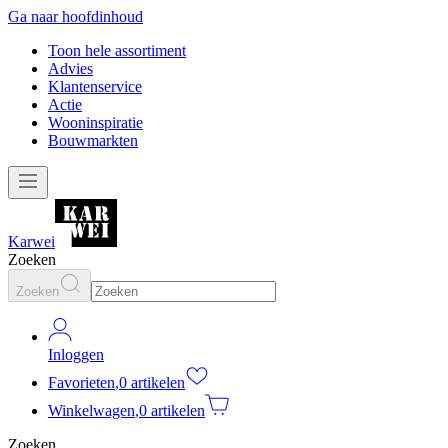
Ga naar hoofdinhoud
Toon hele assortiment
Advies
Klantenservice
Actie
Wooninspiratie
Bouwmarkten
Karwei
Zoeken
Zoeken
Inloggen
Favorieten
,
0 artikelen
Winkelwagen
,
0 artikelen
Zoeken