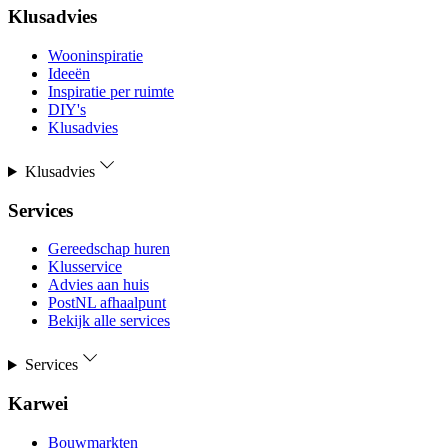
Klusadvies
Wooninspiratie
Ideeën
Inspiratie per ruimte
DIY's
Klusadvies
Klusadvies
Services
Gereedschap huren
Klusservice
Advies aan huis
PostNL afhaalpunt
Bekijk alle services
Services
Karwei
Bouwmarkten