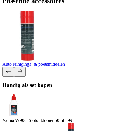
Passende accessoires
Auto reinigings- & poetsmiddelen
Handig als set kopen
Valma W90C Slotontdooier 50ml
1.99