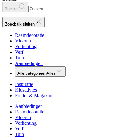
Zoeken
Zoekbalk sluiten
Raamdecoratie
Vloeren
Verlichting
Verf
Tuin
Aanbiedingen
Alle categorieën
Alles
Inspiratie
Klusadvies
Folder & Magazine
Aanbiedingen
Raamdecoratie
Vloeren
Verlichting
Verf
Tuin