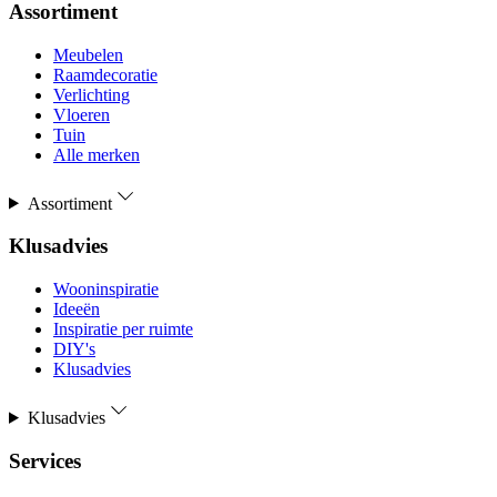
Assortiment
Meubelen
Raamdecoratie
Verlichting
Vloeren
Tuin
Alle merken
Assortiment
Klusadvies
Wooninspiratie
Ideeën
Inspiratie per ruimte
DIY's
Klusadvies
Klusadvies
Services