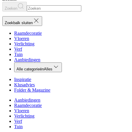
Zoeken
Zoekbalk sluiten
Raamdecoratie
Vloeren
Verlichting
Verf
Tuin
Aanbiedingen
Alle categorieën
Alles
Inspiratie
Klusadvies
Folder & Magazine
Aanbiedingen
Raamdecoratie
Vloeren
Verlichting
Verf
Tuin