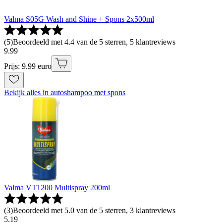
Valma S05G Wash and Shine + Spons 2x500ml
(
5
)
Beoordeeld met 4.4 van de 5 sterren, 5 klantreviews
9
.
99
Prijs: 9.99 euro
Bekijk alles in autoshampoo met spons
Valma VT1200 Multispray 200ml
(
3
)
Beoordeeld met 5.0 van de 5 sterren, 3 klantreviews
5
.
19