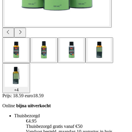
+
4
Prijs: 18.59 euro
18
.
59
Online
bijna uitverkocht
Thuisbezorgd
€4.95
Thuisbezorgd gratis vanaf €50
Vandaag besteld, maandag 10 augustus in huis