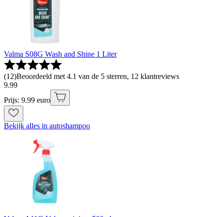
Valma S08G Wash and Shine 1 Liter
(
12
)
Beoordeeld met 4.1 van de 5 sterren, 12 klantreviews
9
.
99
Prijs: 9.99 euro
Bekijk alles in autoshampoo