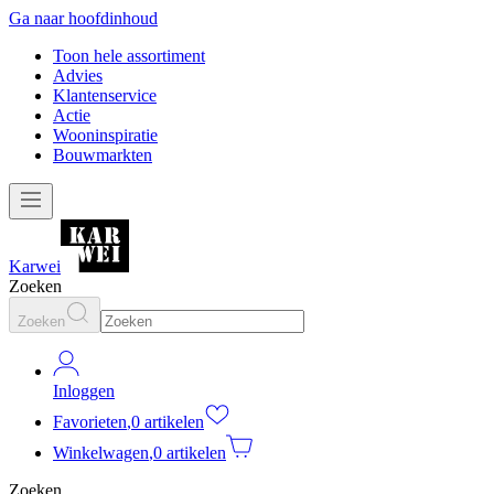
Ga naar hoofdinhoud
Toon hele assortiment
Advies
Klantenservice
Actie
Wooninspiratie
Bouwmarkten
Karwei
Zoeken
Zoeken
Inloggen
Favorieten
,
0 artikelen
Winkelwagen
,
0 artikelen
Zoeken