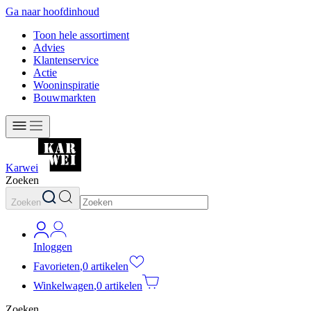
Ga naar hoofdinhoud
Toon hele assortiment
Advies
Klantenservice
Actie
Wooninspiratie
Bouwmarkten
Karwei
Zoeken
Zoeken
Inloggen
Favorieten
,
0 artikelen
Winkelwagen
,
0 artikelen
Zoeken