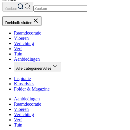
Zoeken
Zoekbalk sluiten
Raamdecoratie
Vloeren
Verlichting
Verf
Tuin
Aanbiedingen
Alle categorieën
Alles
Inspiratie
Klusadvies
Folder & Magazine
Aanbiedingen
Raamdecoratie
Vloeren
Verlichting
Verf
Tuin