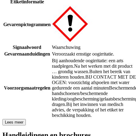
Etiketinformatie
Gevarenpictogrammen
Signaalwoord
Waarschuwing
Gevarenaanduidingen
Veroorzaakt ernstige oogirritatie.
Bij aanhoudende oogirritatie: een arts
raadplegen.
Na het werken met dit product
… grondig wassen.
Buiten het bereik van
kinderen houden.
BIJ CONTACT MET DE
OGEN: voorzichtig afspoelen met water
Voorzorgsmaatregelen
gedurende een aantal minuten
Beschermend
handschoenen/beschermende
kleding/oogbescherming/gelaatsbeschermin
dragen.
Bij het inwinnen van medisch
advies, de verpakking of het etiket ter
beschikking houden.
Lees meer
Handleidingen en brochures