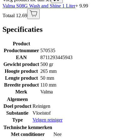
Valma S08G Wash and Shine 1 Liter
+ 9.99
Totaal 12.69
Specificaties
Product
Productnummer
570535
EAN
8711293445943
Gewicht product
500 gr
Hoogte product
265 mm
Lengte product
50 mm
Breedte product
110 mm
Merk
Valma
Algemeen
Doel product
Reinigen
Substantie
Vloeistof
Type
Velgen reiniger
Technische kenmerken
Met conditioner
Nee