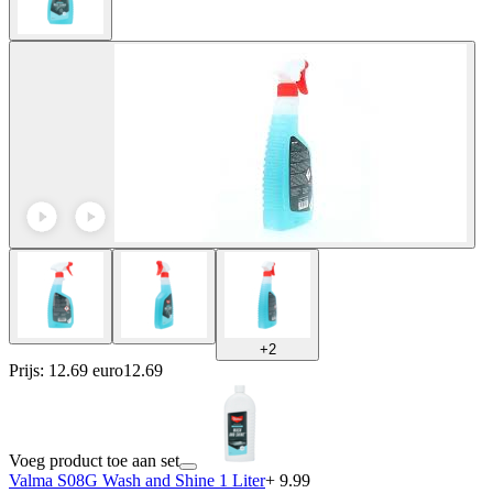
+
2
Prijs: 12.69 euro
12
.
69
Voeg product toe aan set
Valma S08G Wash and Shine 1 Liter
+ 9.99