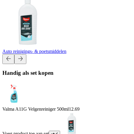
Auto reinigings- & poetsmiddelen
Handig als set kopen
Valma A11G Velgenreiniger 500ml
12.69
Voeg product toe aan set