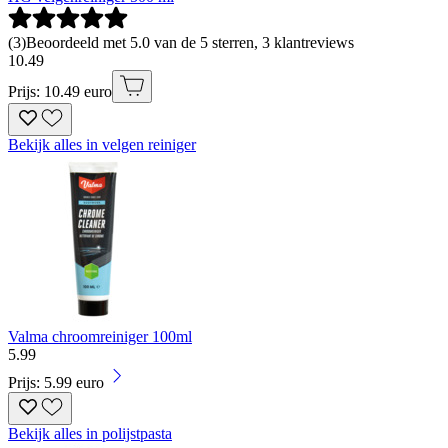
(
3
)
Beoordeeld met 5.0 van de 5 sterren, 3 klantreviews
10
.
49
Prijs: 10.49 euro
Bekijk alles in velgen reiniger
Valma chroomreiniger 100ml
5
.
99
Prijs: 5.99 euro
Bekijk alles in polijstpasta