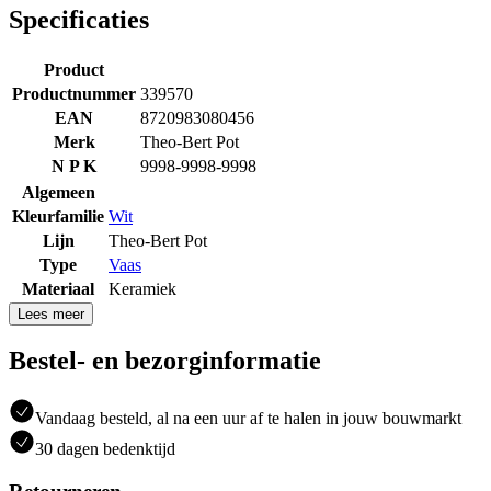
Specificaties
Product
Productnummer
339570
EAN
8720983080456
Merk
Theo-Bert Pot
N P K
9998-9998-9998
Algemeen
Kleurfamilie
Wit
Lijn
Theo-Bert Pot
Type
Vaas
Materiaal
Keramiek
Lees meer
Bestel- en bezorginformatie
Vandaag besteld, al na een uur af te halen in jouw bouwmarkt
30 dagen bedenktijd