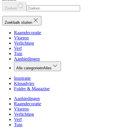
Zoeken
Zoekbalk sluiten
Raamdecoratie
Vloeren
Verlichting
Verf
Tuin
Aanbiedingen
Alle categorieën
Alles
Inspiratie
Klusadvies
Folder & Magazine
Aanbiedingen
Raamdecoratie
Vloeren
Verlichting
Verf
Tuin