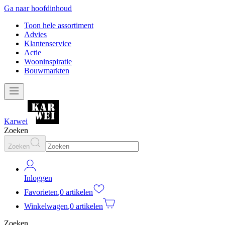
Ga naar hoofdinhoud
Toon hele assortiment
Advies
Klantenservice
Actie
Wooninspiratie
Bouwmarkten
Karwei
Zoeken
Zoeken
Inloggen
Favorieten
,
0 artikelen
Winkelwagen
,
0 artikelen
Zoeken