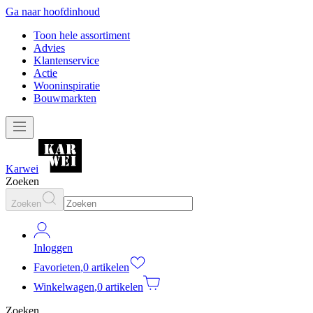
Ga naar hoofdinhoud
Toon hele assortiment
Advies
Klantenservice
Actie
Wooninspiratie
Bouwmarkten
Karwei
Zoeken
Zoeken
Inloggen
Favorieten
,
0 artikelen
Winkelwagen
,
0 artikelen
Zoeken