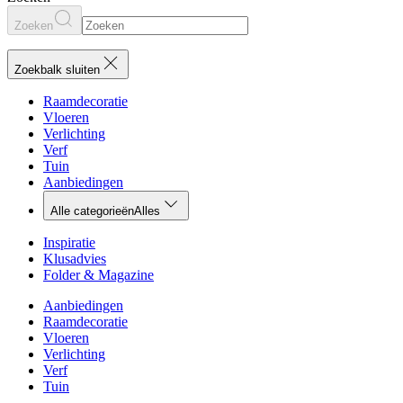
Zoeken
Zoekbalk sluiten
Raamdecoratie
Vloeren
Verlichting
Verf
Tuin
Aanbiedingen
Alle categorieën
Alles
Inspiratie
Klusadvies
Folder & Magazine
Aanbiedingen
Raamdecoratie
Vloeren
Verlichting
Verf
Tuin