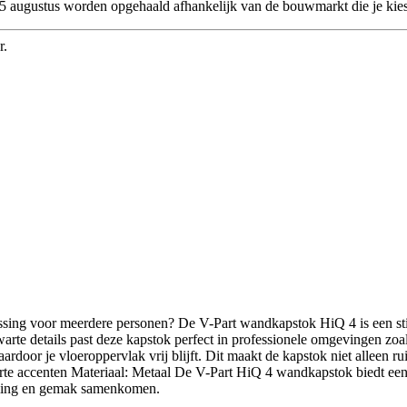
 25 augustus worden opgehaald afhankelijk van de bouwmarkt die je kies
r.
ossing voor meerdere personen? De V-Part wandkapstok HiQ 4 is een sti
arte details past deze kapstok perfect in professionele omgevingen zoa
or je vloeroppervlak vrij blijft. Dit maakt de kapstok niet alleen rui
te accenten Materiaal: Metaal De V-Part HiQ 4 wandkapstok biedt een n
traling en gemak samenkomen.