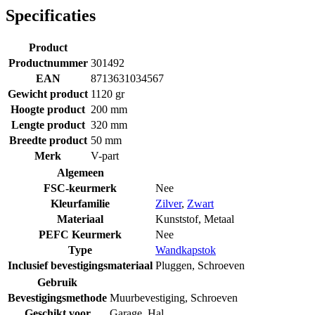
Specificaties
Product
Productnummer
301492
EAN
8713631034567
Gewicht product
1120 gr
Hoogte product
200 mm
Lengte product
320 mm
Breedte product
50 mm
Merk
V-part
Algemeen
FSC-keurmerk
Nee
Kleurfamilie
Zilver
,
Zwart
Materiaal
Kunststof
,
Metaal
PEFC Keurmerk
Nee
Type
Wandkapstok
Inclusief bevestigingsmateriaal
Pluggen
,
Schroeven
Gebruik
Bevestigingsmethode
Muurbevestiging
,
Schroeven
Geschikt voor
Garage
,
Hal