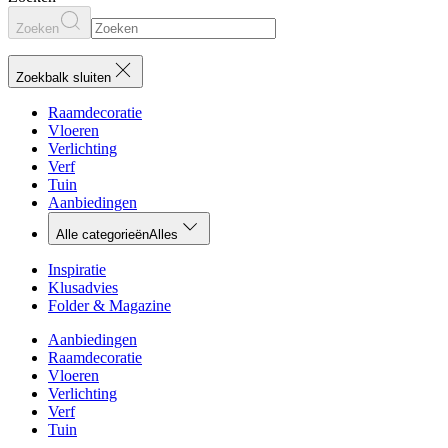
Zoeken
Zoekbalk sluiten
Raamdecoratie
Vloeren
Verlichting
Verf
Tuin
Aanbiedingen
Alle categorieën
Alles
Inspiratie
Klusadvies
Folder & Magazine
Aanbiedingen
Raamdecoratie
Vloeren
Verlichting
Verf
Tuin