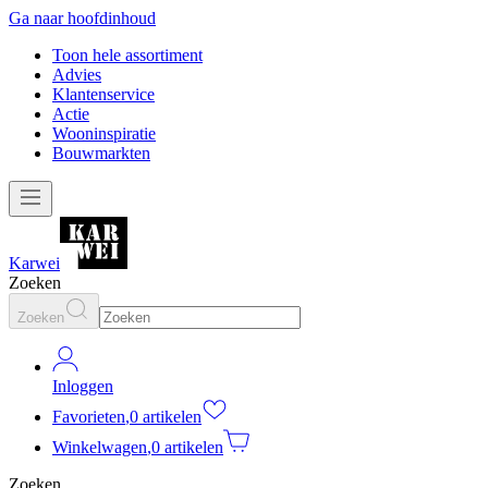
Ga naar hoofdinhoud
Toon hele assortiment
Advies
Klantenservice
Actie
Wooninspiratie
Bouwmarkten
Karwei
Zoeken
Zoeken
Inloggen
Favorieten
,
0 artikelen
Winkelwagen
,
0 artikelen
Zoeken