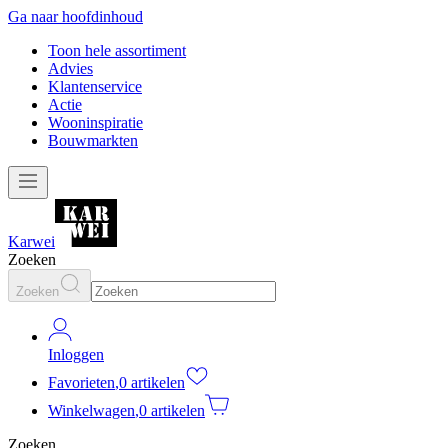
Ga naar hoofdinhoud
Toon hele assortiment
Advies
Klantenservice
Actie
Wooninspiratie
Bouwmarkten
Karwei
Zoeken
Zoeken
Inloggen
Favorieten
,
0 artikelen
Winkelwagen
,
0 artikelen
Zoeken