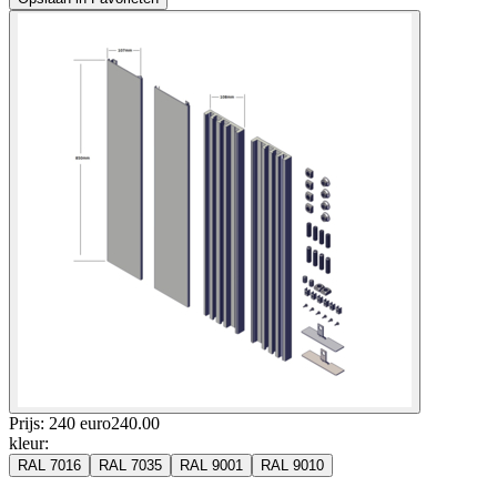
Prijs: 240 euro
240
.
00
kleur
:
RAL 7016
RAL 7035
RAL 9001
RAL 9010