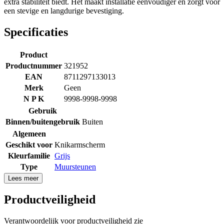
extra stabiliteit biedt. Het maakt installatie eenvoudiger en zorgt voor
een stevige en langdurige bevestiging.
Specificaties
Product
Productnummer
321952
EAN
8711297133013
Merk
Geen
N P K
9998-9998-9998
Gebruik
Binnen/buitengebruik
Buiten
Algemeen
Geschikt voor
Knikarmscherm
Kleurfamilie
Grijs
Type
Muursteunen
Lees meer
Productveiligheid
Verantwoordelijk voor productveiligheid zie