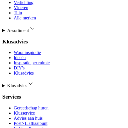
Verlichting
Vloeren
Tuin
Alle merken
Assortiment
Klusadvies
Wooninspiratie
Ideeën
Inspiratie per ruimte
DIY's
Klusadvies
Klusadvies
Services
Gereedschap huren
Klusservice
Advies aan huis
PostNL afhaalpunt