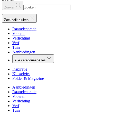
Zoeken
Zoekbalk sluiten
Raamdecoratie
Vloeren
Verlichting
Verf
Tuin
Aanbiedingen
Alle categorieën
Alles
Inspiratie
Klusadvies
Folder & Magazine
Aanbiedingen
Raamdecoratie
Vloeren
Verlichting
Verf
Tuin