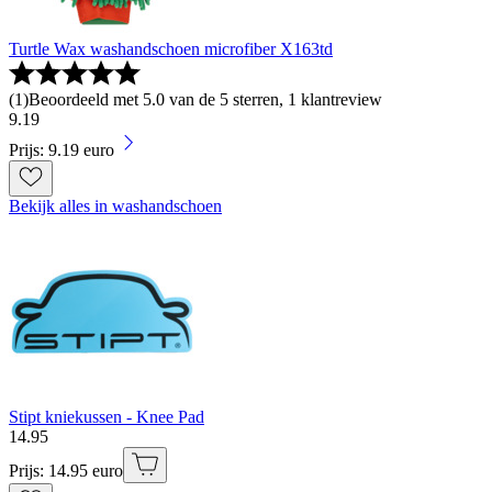
Turtle Wax washandschoen microfiber X163td
(
1
)
Beoordeeld met 5.0 van de 5 sterren, 1 klantreview
9
.
19
Prijs: 9.19 euro
Bekijk alles in washandschoen
Stipt kniekussen - Knee Pad
14
.
95
Prijs: 14.95 euro