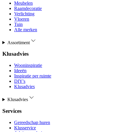
Meubelen
Raamdecoratie
Verlichting
Vloeren
Tuin
Alle merken
Assortiment
Klusadvies
Wooninspiratie
Ideeën
Inspiratie per ruimte
DIY's
Klusadvies
Klusadvies
Services
Gereedschap huren
Klusservice