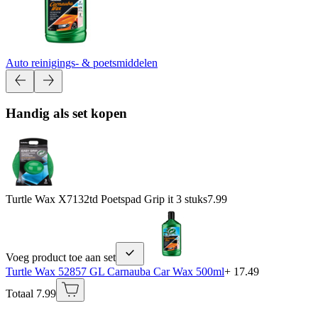
Auto reinigings- & poetsmiddelen
Handig als set kopen
Turtle Wax X7132td Poetspad Grip it 3 stuks
7.99
Voeg product toe aan set
Turtle Wax 52857 GL Carnauba Car Wax 500ml
+ 17.49
Totaal 7.99