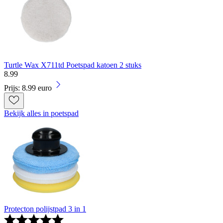
Turtle Wax X711td Poetspad katoen 2 stuks
8
.
99
Prijs: 8.99 euro
Bekijk alles in poetspad
Protecton polijstpad 3 in 1