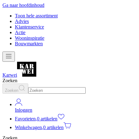
Ga naar hoofdinhoud
Toon hele assortiment
Advies
Klantenservice
Actie
Wooninspiratie
Bouwmarkten
Karwei
Zoeken
Zoeken
Inloggen
Favorieten
,
0 artikelen
Winkelwagen
,
0 artikelen
Zoeken