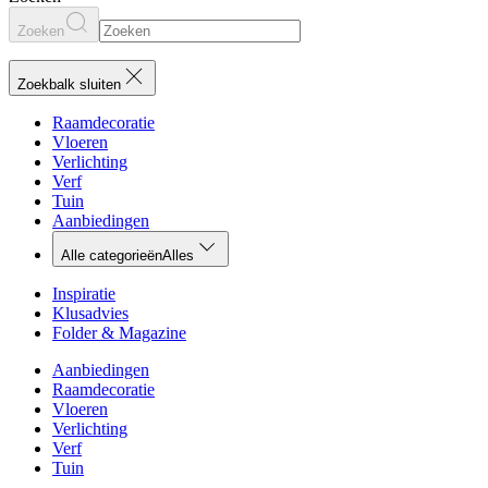
Zoeken
Zoekbalk sluiten
Raamdecoratie
Vloeren
Verlichting
Verf
Tuin
Aanbiedingen
Alle categorieën
Alles
Inspiratie
Klusadvies
Folder & Magazine
Aanbiedingen
Raamdecoratie
Vloeren
Verlichting
Verf
Tuin