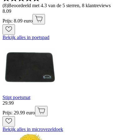
(
8
)
Beoordeeld met 4.3 van de 5 sterren, 8 klantreviews
8
.
09
Prijs: 8.09 euro
Bekijk alles in poetspad
Stipt poetsmat
29
.
99
Prijs: 29.99 euro
Bekijk alles in microvezeldoek