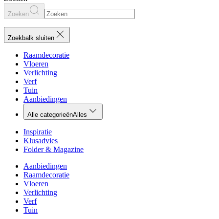
Zoeken
Zoekbalk sluiten
Raamdecoratie
Vloeren
Verlichting
Verf
Tuin
Aanbiedingen
Alle categorieën
Alles
Inspiratie
Klusadvies
Folder & Magazine
Aanbiedingen
Raamdecoratie
Vloeren
Verlichting
Verf
Tuin