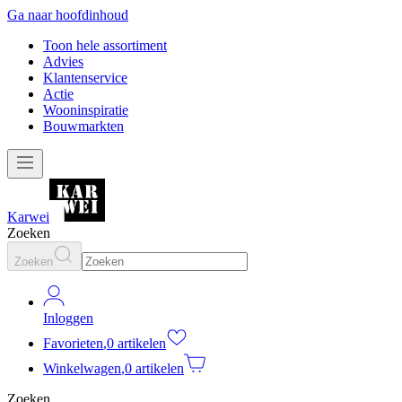
Ga naar hoofdinhoud
Toon hele assortiment
Advies
Klantenservice
Actie
Wooninspiratie
Bouwmarkten
Karwei
Zoeken
Zoeken
Inloggen
Favorieten
,
0 artikelen
Winkelwagen
,
0 artikelen
Zoeken