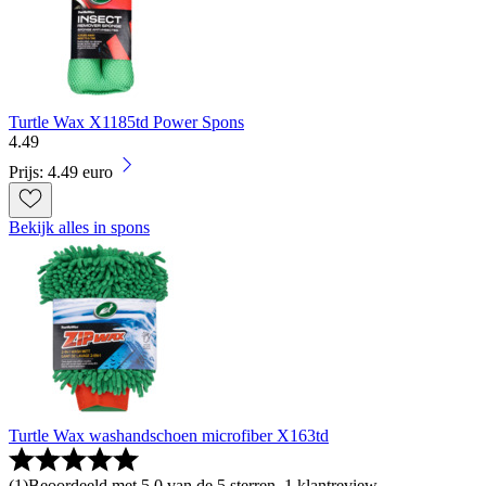
Turtle Wax X1185td Power Spons
4
.
49
Prijs: 4.49 euro
Bekijk alles in spons
Turtle Wax washandschoen microfiber X163td
(
1
)
Beoordeeld met 5.0 van de 5 sterren, 1 klantreview