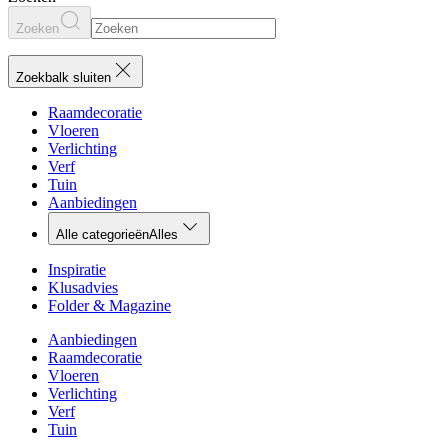
Zoeken
Zoekbalk sluiten
Raamdecoratie
Vloeren
Verlichting
Verf
Tuin
Aanbiedingen
Alle categorieën
Alles
Inspiratie
Klusadvies
Folder & Magazine
Aanbiedingen
Raamdecoratie
Vloeren
Verlichting
Verf
Tuin