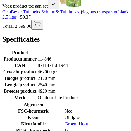
Voeg product toe aan set
CetaBever Tuinbeits Schuur & Tuinhuis zijdeglans transparant blank
2,5 liter
+ 50.37
Totaal 2.599.00
Specificaties
Product
Productnummer
114846
EAN
8711471581944
Gewicht product
462000 gr
Hoogte product
2170 mm
Lengte product
2540 mm
Breedte product
4920 mm
Merk
Outdoor Life Products
Algemeen
FSC-keurmerk
Nee
Kleur
Olijfgroen
Kleurfamilie
Groen
,
Hout
PEFC Keurmerk
Ja