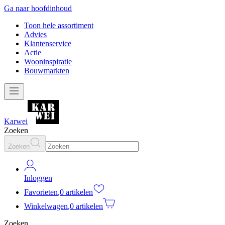
Ga naar hoofdinhoud
Toon hele assortiment
Advies
Klantenservice
Actie
Wooninspiratie
Bouwmarkten
Karwei
Zoeken
Zoeken
Inloggen
Favorieten
,
0 artikelen
Winkelwagen
,
0 artikelen
Zoeken