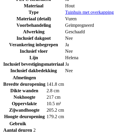
Materiaal
Hout
Type
Tuinhuis met overkapping
Materiaal (detail)
Vuren
Voorbehandeling
Geïmpregneerd
Afwerking
Geschaafd
Inclusief dakgoot
Nee
Verankering inbegrepen
Ja
Inclusief vloer
Nee
Lijn
Helena
Inclusief bevestigingsmateriaal
Ja
Inclusief dakbedekking
Nee
Afmetingen
Breedte deuropening
141.8 cm
Dikte wanden
2.8 cm
Nokhoogte
217 cm
Oppervlakte
10.5 m²
Zijwandhoogte
205.2 cm
Hoogte deuropening
179.2 cm
Gebruik
Aantal deuren
2