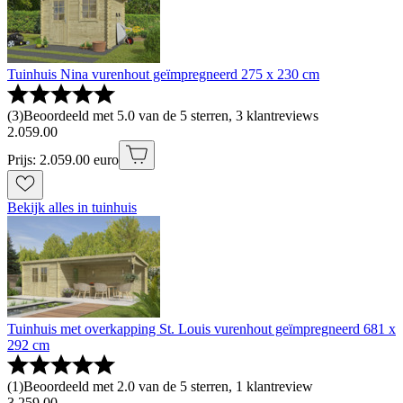
Tuinhuis Nina vurenhout geïmpregneerd 275 x 230 cm
(
3
)
Beoordeeld met 5.0 van de 5 sterren, 3 klantreviews
2
.
059
.
00
Prijs: 2.059.00 euro
Bekijk alles in tuinhuis
Tuinhuis met overkapping St. Louis vurenhout geïmpregneerd 681 x
292 cm
(
1
)
Beoordeeld met 2.0 van de 5 sterren, 1 klantreview
3
.
259
.
00