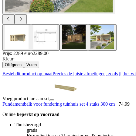
Prijs: 2289 euro
2289
.
00
Kleur
:
Olijfgroen
Vuren
Bestel dit product op maat
Precies de juiste afmetingen, zoals jij het wi
Voeg product toe aan set
Fundamentbalk voor fundering tuinhuis set 4 stuks 300 cm
+ 74.99
Online
beperkt op voorraad
Thuisbezorgd
gratis
Bezorging tussen 21 augustus en 28 augustus