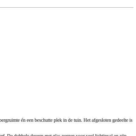
ergruimte én een beschutte plek in de tuin. Het afgesloten gedeelte is
rf. De dubbele deuren met glas zorgen voor veel lichtinval en zijn