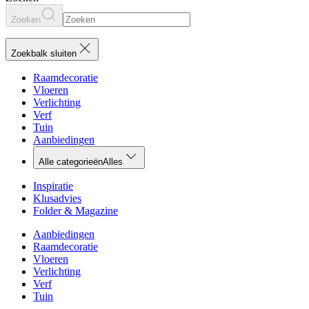
Zoeken
Zoekbalk sluiten
Raamdecoratie
Vloeren
Verlichting
Verf
Tuin
Aanbiedingen
Alle categorieën
Alles
Inspiratie
Klusadvies
Folder & Magazine
Aanbiedingen
Raamdecoratie
Vloeren
Verlichting
Verf
Tuin