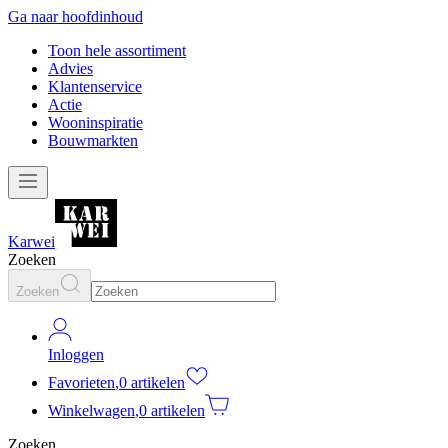
Ga naar hoofdinhoud
Toon hele assortiment
Advies
Klantenservice
Actie
Wooninspiratie
Bouwmarkten
Karwei
Zoeken
Zoeken
Inloggen
Favorieten
,
0 artikelen
Winkelwagen
,
0 artikelen
Zoeken