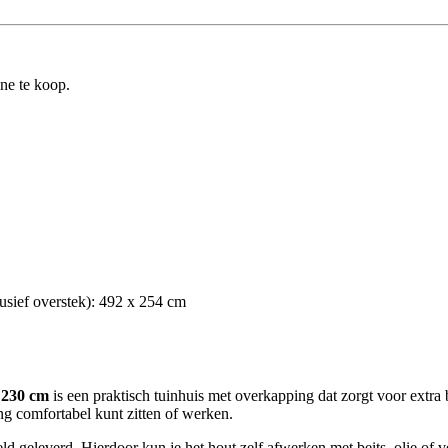
ine te koop.
usief overstek): 492 x 254 cm
 230 cm
is een praktisch tuinhuis met overkapping dat zorgt voor extra b
ng comfortabel kunt zitten of werken.
geleverd. Hierdoor kun je het hout zelf afwerken met beits, olie of ve