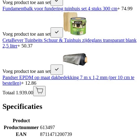
Voeg product toe aan set
Fundamentbalk voor fundering tuinhuis set 4 stuks 300 cm
+ 74.99
Voeg product toe aan set
CetaBever Tuinbeits Schuur & Tuinhuis zijdeglans transparant blank
2,5 liter
+ 50.37
Voeg product toe aan set
Pandser EPDM op maat dakbedekking 7 m x 1,2 mm (per 10 cm te
bestellen)
+ 12.86
Totaal 1.939.00
Specificaties
Product
Productnummer
613497
EAN
8711471200739