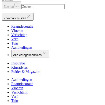
Zoeken
Zoekbalk sluiten
Raamdecoratie
Vloeren
Verlichting
Verf
Tuin
Aanbiedingen
Alle categorieën
Alles
Inspiratie
Klusadvies
Folder & Magazine
Aanbiedingen
Raamdecoratie
Vloeren
Verlichting
Verf
Tuin