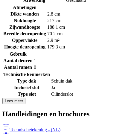
Afwerking
Geschaafd
Afmetingen
Dikte wanden
2.8 cm
Nokhoogte
217 cm
Zijwandhoogte
188.1 cm
Breedte deuropening
70.2 cm
Oppervlakte
2.9 m²
Hoogte deuropening
179.3 cm
Gebruik
Aantal deuren
1
Aantal ramen
0
Technische kenmerken
Type dak
Schuin dak
Inclusief slot
Ja
Type slot
Cilinderslot
Lees meer
Handleidingen en brochures
Technischetekening
- (
NL
)