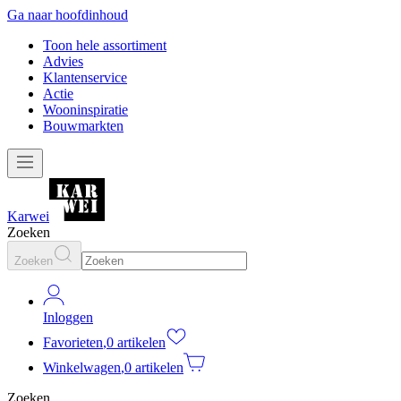
Ga naar hoofdinhoud
Toon hele assortiment
Advies
Klantenservice
Actie
Wooninspiratie
Bouwmarkten
Karwei
Zoeken
Zoeken
Inloggen
Favorieten
,
0 artikelen
Winkelwagen
,
0 artikelen
Zoeken