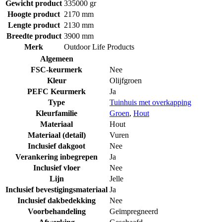
Gewicht product
335000 gr
Hoogte product
2170 mm
Lengte product
2130 mm
Breedte product
3900 mm
Merk
Outdoor Life Products
Algemeen
FSC-keurmerk
Nee
Kleur
Olijfgroen
PEFC Keurmerk
Ja
Type
Tuinhuis met overkapping
Kleurfamilie
Groen
,
Hout
Materiaal
Hout
Materiaal (detail)
Vuren
Inclusief dakgoot
Nee
Verankering inbegrepen
Ja
Inclusief vloer
Nee
Lijn
Jelle
Inclusief bevestigingsmateriaal
Ja
Inclusief dakbedekking
Nee
Voorbehandeling
Geïmpregneerd