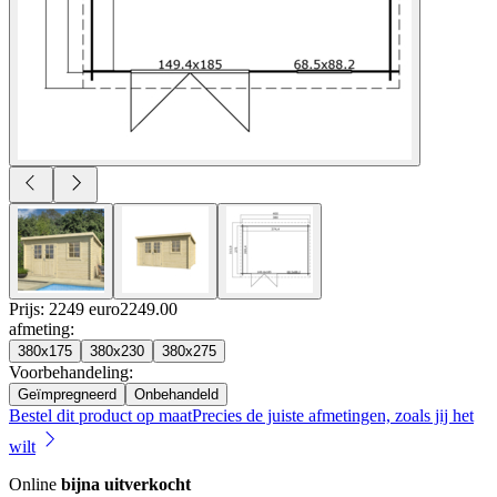
Prijs: 2249 euro
2249
.
00
afmeting
:
380x175
380x230
380x275
Voorbehandeling
:
Geïmpregneerd
Onbehandeld
Bestel dit product op maat
Precies de juiste afmetingen, zoals jij het
wilt
Online
bijna uitverkocht