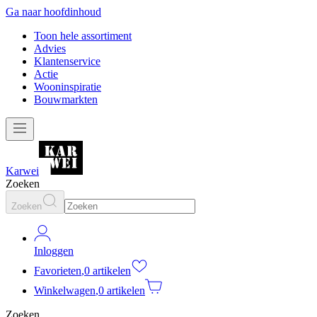
Ga naar hoofdinhoud
Toon hele assortiment
Advies
Klantenservice
Actie
Wooninspiratie
Bouwmarkten
Karwei
Zoeken
Zoeken
Inloggen
Favorieten
,
0 artikelen
Winkelwagen
,
0 artikelen
Zoeken