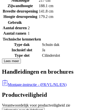
Nokhoogte
217 cm
Zijwandhoogte
188.1 cm
Breedte deuropening
141.8 cm
Hoogte deuropening
179.2 cm
Gebruik
Aantal deuren
2
Aantal ramen
1
Technische kenmerken
Type dak
Schuin dak
Inclusief slot
Ja
Type slot
Cilinderslot
Lees meer
Handleidingen en brochures
Montage-instructie
- (
FR/VL/NL/EN
)
Productveiligheid
Verantwoordelijk voor productveiligheid zie