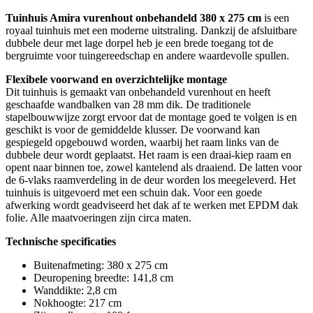
Tuinhuis Amira vurenhout onbehandeld 380 x 275 cm
is een
royaal tuinhuis met een moderne uitstraling. Dankzij de afsluitbare
dubbele deur met lage dorpel heb je een brede toegang tot de
bergruimte voor tuingereedschap en andere waardevolle spullen.
Flexibele voorwand en overzichtelijke montage
Dit tuinhuis is gemaakt van onbehandeld vurenhout en heeft
geschaafde wandbalken van 28 mm dik. De traditionele
stapelbouwwijze zorgt ervoor dat de montage goed te volgen is en
geschikt is voor de gemiddelde klusser. De voorwand kan
gespiegeld opgebouwd worden, waarbij het raam links van de
dubbele deur wordt geplaatst. Het raam is een draai-kiep raam en
opent naar binnen toe, zowel kantelend als draaiend. De latten voor
de 6-vlaks raamverdeling in de deur worden los meegeleverd. Het
tuinhuis is uitgevoerd met een schuin dak. Voor een goede
afwerking wordt geadviseerd het dak af te werken met EPDM dak
folie. Alle maatvoeringen zijn circa maten.
Technische specificaties
Buitenafmeting: 380 x 275 cm
Deuropening breedte: 141,8 cm
Wanddikte: 2,8 cm
Nokhoogte: 217 cm