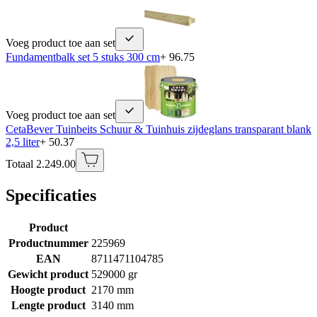
Voeg product toe aan set
Fundamentbalk set 5 stuks 300 cm
+ 96.75
Voeg product toe aan set
CetaBever Tuinbeits Schuur & Tuinhuis zijdeglans transparant blank
2,5 liter
+ 50.37
Totaal 2.249.00
Specificaties
Product
Productnummer
225969
EAN
8711471104785
Gewicht product
529000 gr
Hoogte product
2170 mm
Lengte product
3140 mm