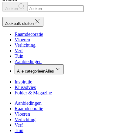
Zoeken
Zoekbalk sluiten
Raamdecoratie
Vloeren
Verlichting
Verf
Tuin
Aanbiedingen
Alle categorieën
Alles
Inspiratie
Klusadvies
Folder & Magazine
Aanbiedingen
Raamdecoratie
Vloeren
Verlichting
Verf
Tuin