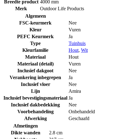
Breedte product
4000 mm
Merk
Outdoor Life Products
Algemeen
FSC-keurmerk
Nee
Kleur
Vuren
PEFC Keurmerk
Ja
Type
Tuinhuis
Kleurfamilie
Hout
,
Wit
Materiaal
Hout
Materiaal (detail)
Vuren
Inclusief dakgoot
Nee
Verankering inbegrepen
Ja
Inclusief vloer
Nee
Lijn
Amira
Inclusief bevestigingsmateriaal
Ja
Inclusief dakbedekking
Nee
Voorbehandeling
Onbehandeld
Afwerking
Geschaafd
Afmetingen
Dikte wanden
2.8 cm