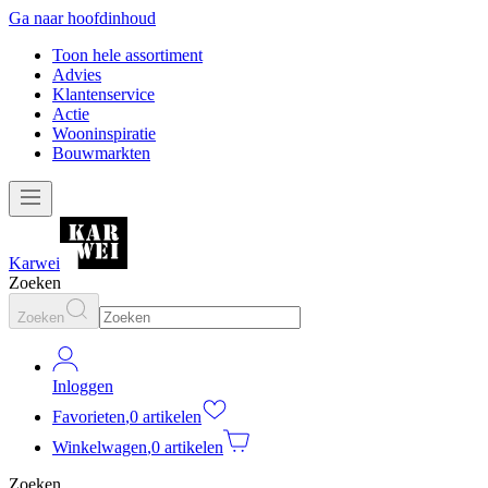
Ga naar hoofdinhoud
Toon hele assortiment
Advies
Klantenservice
Actie
Wooninspiratie
Bouwmarkten
Karwei
Zoeken
Zoeken
Inloggen
Favorieten
,
0 artikelen
Winkelwagen
,
0 artikelen
Zoeken