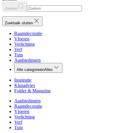
Zoeken
Zoekbalk sluiten
Raamdecoratie
Vloeren
Verlichting
Verf
Tuin
Aanbiedingen
Alle categorieën
Alles
Inspiratie
Klusadvies
Folder & Magazine
Aanbiedingen
Raamdecoratie
Vloeren
Verlichting
Verf
Tuin