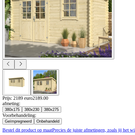
Prijs: 2189 euro
2189
.
00
afmeting
:
380x175
380x230
380x275
Voorbehandeling
:
Geïmpregneerd
Onbehandeld
Bestel dit product op maat
Precies de juiste afmetingen, zoals jij het wi