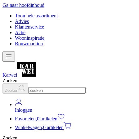
Ga naar hoofdinhoud
Toon hele assortiment
Advies
Klantenservice
Actie
Wooninspiratie
Bouwmarkten
Karwei
Zoeken
Zoeken
Inloggen
Favorieten
,
0 artikelen
Winkelwagen
,
0 artikelen
Zoeken