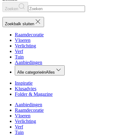
Zoeken
Zoekbalk sluiten
Raamdecoratie
Vloeren
Verlichting
Verf
Tuin
Aanbiedingen
Alle categorieën
Alles
Inspiratie
Klusadvies
Folder & Magazine
Aanbiedingen
Raamdecoratie
Vloeren
Verlichting
Verf
Tuin