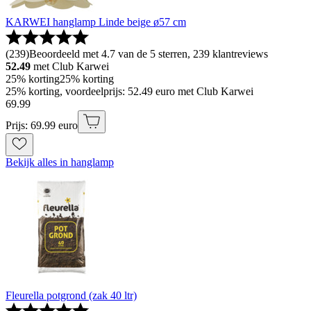
KARWEI hanglamp Linde beige ø57 cm
(
239
)
Beoordeeld met 4.7 van de 5 sterren, 239 klantreviews
52.49
met Club Karwei
25% korting
25% korting
25% korting, voordeelprijs: 52.49 euro met Club Karwei
69
.
99
Prijs: 69.99 euro
Bekijk alles in hanglamp
Fleurella potgrond (zak 40 ltr)