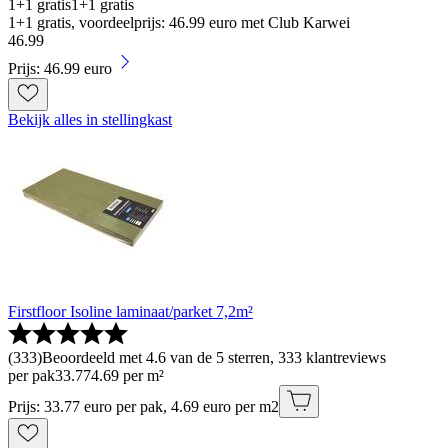
1+1 gratis
1+1 gratis
1+1 gratis, voordeelprijs: 46.99 euro met Club Karwei
46
.
99
Prijs: 46.99 euro
Bekijk alles in stellingkast
Firstfloor Isoline laminaat/parket 7,2m²
(
333
)
Beoordeeld met 4.6 van de 5 sterren, 333 klantreviews
per pak
33
.
77
4.69 per m²
Prijs: 33.77 euro per pak, 4.69 euro per m2