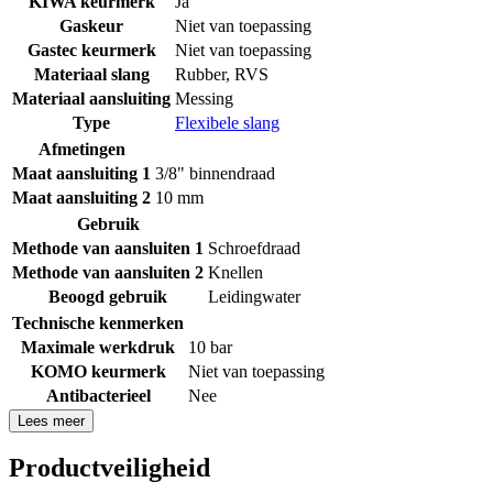
KIWA keurmerk
Ja
Gaskeur
Niet van toepassing
Gastec keurmerk
Niet van toepassing
Materiaal slang
Rubber
,
RVS
Materiaal aansluiting
Messing
Type
Flexibele slang
Afmetingen
Maat aansluiting 1
3/8" binnendraad
Maat aansluiting 2
10 mm
Gebruik
Methode van aansluiten 1
Schroefdraad
Methode van aansluiten 2
Knellen
Beoogd gebruik
Leidingwater
Technische kenmerken
Maximale werkdruk
10 bar
KOMO keurmerk
Niet van toepassing
Antibacterieel
Nee
Lees meer
Productveiligheid