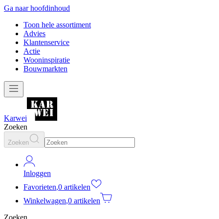
Ga naar hoofdinhoud
Toon hele assortiment
Advies
Klantenservice
Actie
Wooninspiratie
Bouwmarkten
Karwei
Zoeken
Zoeken
Inloggen
Favorieten
,
0 artikelen
Winkelwagen
,
0 artikelen
Zoeken