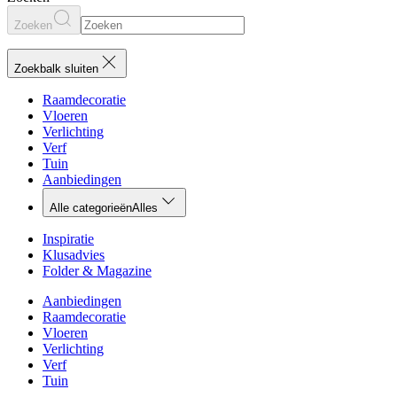
Zoeken
Zoekbalk sluiten
Raamdecoratie
Vloeren
Verlichting
Verf
Tuin
Aanbiedingen
Alle categorieën
Alles
Inspiratie
Klusadvies
Folder & Magazine
Aanbiedingen
Raamdecoratie
Vloeren
Verlichting
Verf
Tuin