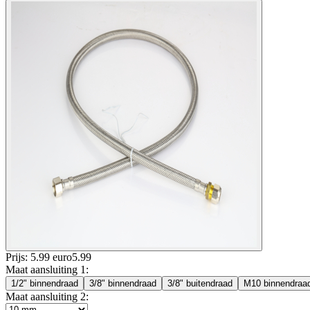
Prijs: 5.99 euro
5
.
99
Maat aansluiting 1
:
1/2" binnendraad
3/8" binnendraad
3/8" buitendraad
M10 binnendraa
Maat aansluiting 2
: