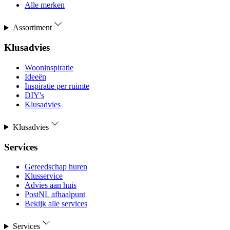
Alle merken
Assortiment
Klusadvies
Wooninspiratie
Ideeën
Inspiratie per ruimte
DIY's
Klusadvies
Klusadvies
Services
Gereedschap huren
Klusservice
Advies aan huis
PostNL afhaalpunt
Bekijk alle services
Services