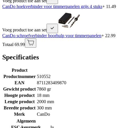
Voeg product toe aan set
CanDo hoekverbinder voor timmerpanelen grijs 4 stuks
+ 11.49
Voeg product toe aan set
CanDo schroefverbinder boorhulp voor timmerpanelen
+ 22.99
Totaal 69.99
Specificaties
Product
Productnummer
510552
EAN
8711283409870
Gewicht product
7860 gr
Hoogte product
18 mm
Lengte product
2000 mm
Breedte product
300 mm
Merk
CanDo
Algemeen
FSC-keurmerk
Ja