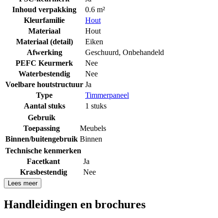
Inhoud verpakking
0.6 m²
Kleurfamilie
Hout
Materiaal
Hout
Materiaal (detail)
Eiken
Afwerking
Geschuurd
,
Onbehandeld
PEFC Keurmerk
Nee
Waterbestendig
Nee
Voelbare houtstructuur
Ja
Type
Timmerpaneel
Aantal stuks
1 stuks
Gebruik
Toepassing
Meubels
Binnen/buitengebruik
Binnen
Technische kenmerken
Facetkant
Ja
Krasbestendig
Nee
Lees meer
Handleidingen en brochures