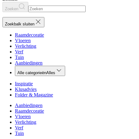
Zoeken
Zoekbalk sluiten
Raamdecoratie
Vloeren
Verlichting
Verf
Tuin
Aanbiedingen
Alle categorieën
Alles
Inspiratie
Klusadvies
Folder & Magazine
Aanbiedingen
Raamdecoratie
Vloeren
Verlichting
Verf
Tuin