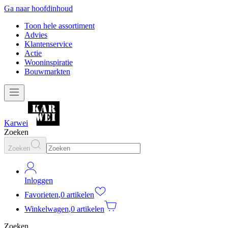
Ga naar hoofdinhoud
Toon hele assortiment
Advies
Klantenservice
Actie
Wooninspiratie
Bouwmarkten
Karwei
Zoeken
Zoeken
Inloggen
Favorieten
,
0 artikelen
Winkelwagen
,
0 artikelen
Zoeken