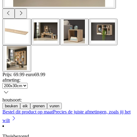
Prijs: 69.99 euro
69
.
99
afmeting
:
houtsoort
:
beuken
eik
grenen
vuren
Bestel dit product op maat
Precies de juiste afmetingen, zoals jij het
wilt
Thuisbezorgd