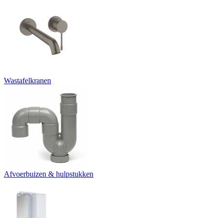
Wastafelkranen
Afvoerbuizen & hulpstukken