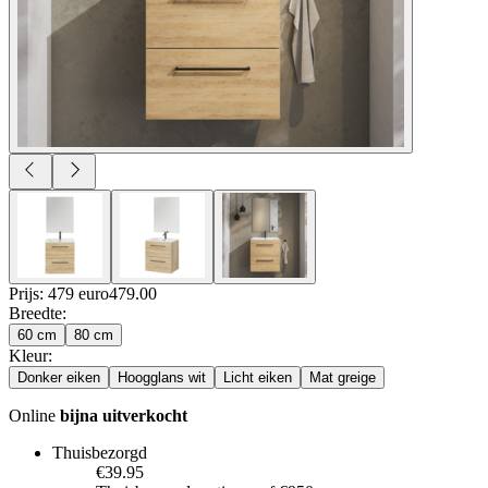
Prijs: 479 euro
479
.
00
Breedte
:
60 cm
80 cm
Kleur
:
Donker eiken
Hoogglans wit
Licht eiken
Mat greige
Online
bijna uitverkocht
Thuisbezorgd
€39.95