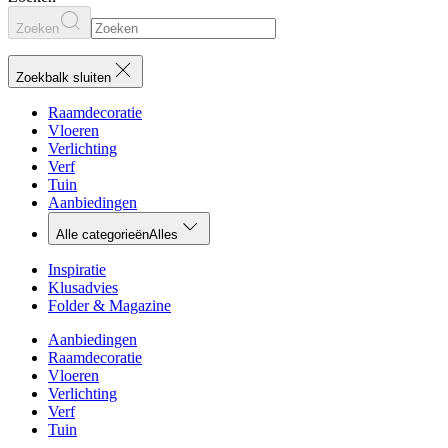
Zoeken
Zoekbalk sluiten
Raamdecoratie
Vloeren
Verlichting
Verf
Tuin
Aanbiedingen
Alle categorieën
Alles
Inspiratie
Klusadvies
Folder & Magazine
Aanbiedingen
Raamdecoratie
Vloeren
Verlichting
Verf
Tuin