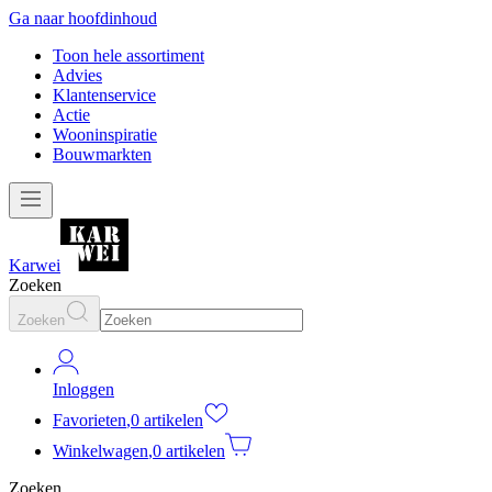
Ga naar hoofdinhoud
Toon hele assortiment
Advies
Klantenservice
Actie
Wooninspiratie
Bouwmarkten
Karwei
Zoeken
Zoeken
Inloggen
Favorieten
,
0 artikelen
Winkelwagen
,
0 artikelen
Zoeken