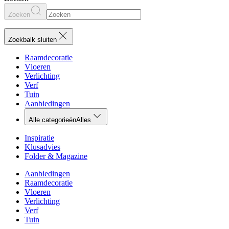
Zoeken
Zoekbalk sluiten
Raamdecoratie
Vloeren
Verlichting
Verf
Tuin
Aanbiedingen
Alle categorieën
Alles
Inspiratie
Klusadvies
Folder & Magazine
Aanbiedingen
Raamdecoratie
Vloeren
Verlichting
Verf
Tuin