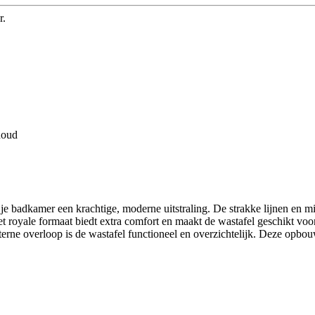
r.
houd
e badkamer een krachtige, moderne uitstraling. De strakke lijnen en m
 Het royale formaat biedt extra comfort en maakt de wastafel geschikt vo
xterne overloop is de wastafel functioneel en overzichtelijk. Deze opb