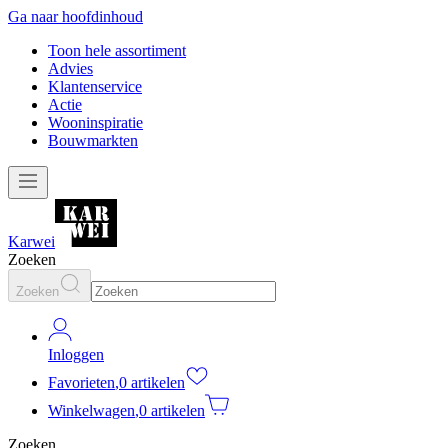
Ga naar hoofdinhoud
Toon hele assortiment
Advies
Klantenservice
Actie
Wooninspiratie
Bouwmarkten
Karwei
Zoeken
Zoeken
Inloggen
Favorieten
,
0 artikelen
Winkelwagen
,
0 artikelen
Zoeken