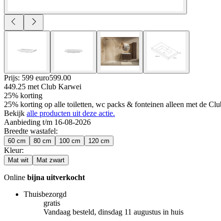
Prijs: 599 euro
599
.
00
449.25
met Club Karwei
25% korting
25% korting op alle toiletten, wc packs & fonteinen alleen met de C
Bekijk
alle producten uit deze actie.
Aanbieding t/m 16-08-2026
Breedte wastafel
:
60 cm
80 cm
100 cm
120 cm
Kleur
:
Mat wit
Mat zwart
Online
bijna uitverkocht
Thuisbezorgd
gratis
Vandaag besteld, dinsdag 11 augustus in huis