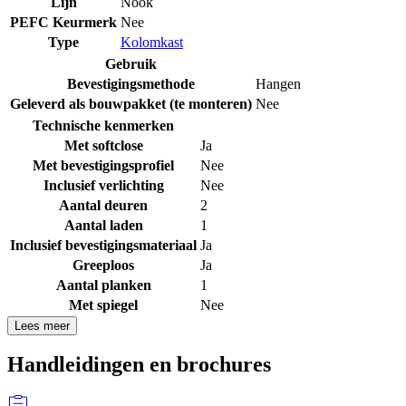
Lijn
Nook
PEFC Keurmerk
Nee
Type
Kolomkast
Gebruik
Bevestigingsmethode
Hangen
Geleverd als bouwpakket (te monteren)
Nee
Technische kenmerken
Met softclose
Ja
Met bevestigingsprofiel
Nee
Inclusief verlichting
Nee
Aantal deuren
2
Aantal laden
1
Inclusief bevestigingsmateriaal
Ja
Greeploos
Ja
Aantal planken
1
Met spiegel
Nee
Lees meer
Handleidingen en brochures