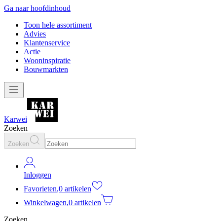
Ga naar hoofdinhoud
Toon hele assortiment
Advies
Klantenservice
Actie
Wooninspiratie
Bouwmarkten
Karwei
Zoeken
Zoeken
Inloggen
Favorieten
,
0 artikelen
Winkelwagen
,
0 artikelen
Zoeken