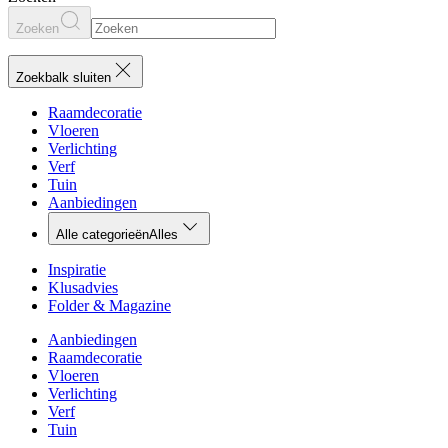
Zoeken
Zoekbalk sluiten
Raamdecoratie
Vloeren
Verlichting
Verf
Tuin
Aanbiedingen
Alle categorieën
Alles
Inspiratie
Klusadvies
Folder & Magazine
Aanbiedingen
Raamdecoratie
Vloeren
Verlichting
Verf
Tuin