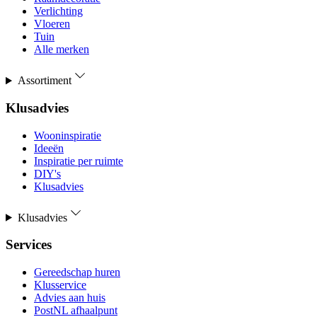
Verlichting
Vloeren
Tuin
Alle merken
Assortiment
Klusadvies
Wooninspiratie
Ideeën
Inspiratie per ruimte
DIY's
Klusadvies
Klusadvies
Services
Gereedschap huren
Klusservice
Advies aan huis
PostNL afhaalpunt