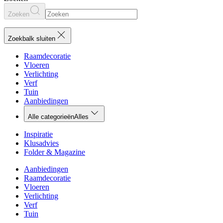
Zoeken
Zoekbalk sluiten
Raamdecoratie
Vloeren
Verlichting
Verf
Tuin
Aanbiedingen
Alle categorieën
Alles
Inspiratie
Klusadvies
Folder & Magazine
Aanbiedingen
Raamdecoratie
Vloeren
Verlichting
Verf
Tuin