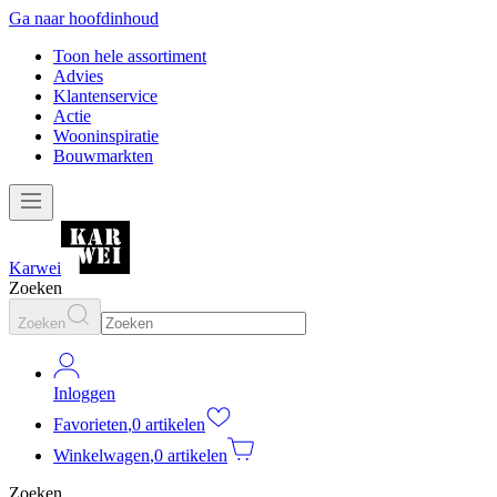
Ga naar hoofdinhoud
Toon hele assortiment
Advies
Klantenservice
Actie
Wooninspiratie
Bouwmarkten
Karwei
Zoeken
Zoeken
Inloggen
Favorieten
,
0 artikelen
Winkelwagen
,
0 artikelen
Zoeken