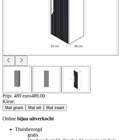
Prijs: 489 euro
489
.
00
Kleur
:
Mat groen
Mat wit
Mat zwart
Online
bijna uitverkocht
Thuisbezorgd
gratis