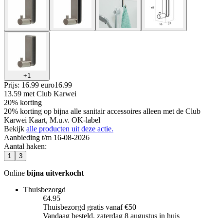
+
1
Prijs: 16.99 euro
16
.
99
13.59
met Club Karwei
20% korting
20% korting op bijna alle sanitair accessoires alleen met de Club
Karwei Kaart, M.u.v. OK-label
Bekijk
alle producten uit deze actie.
Aanbieding t/m 16-08-2026
Aantal haken
:
1
3
Online
bijna uitverkocht
Thuisbezorgd
€4.95
Thuisbezorgd gratis vanaf €50
Vandaag besteld, zaterdag 8 augustus in huis