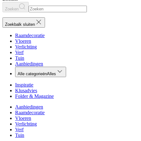
Zoeken
Zoekbalk sluiten
Raamdecoratie
Vloeren
Verlichting
Verf
Tuin
Aanbiedingen
Alle categorieën
Alles
Inspiratie
Klusadvies
Folder & Magazine
Aanbiedingen
Raamdecoratie
Vloeren
Verlichting
Verf
Tuin