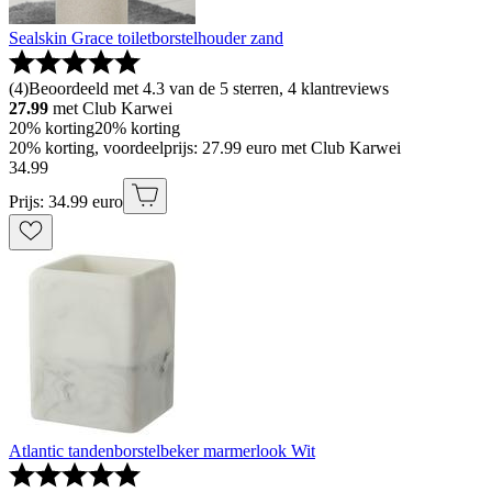
Sealskin Grace toiletborstelhouder zand
(
4
)
Beoordeeld met 4.3 van de 5 sterren, 4 klantreviews
27.99
met Club Karwei
20% korting
20% korting
20% korting, voordeelprijs: 27.99 euro met Club Karwei
34
.
99
Prijs: 34.99 euro
Atlantic tandenborstelbeker marmerlook Wit