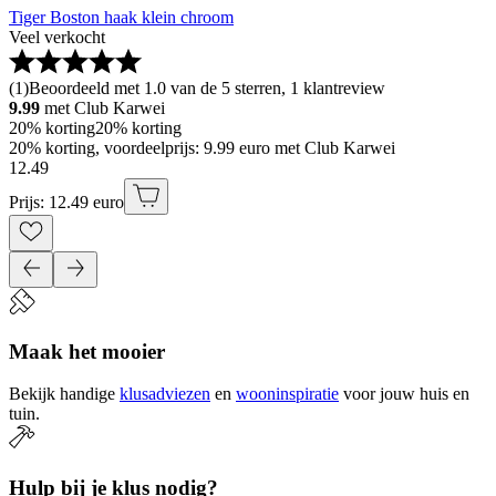
Tiger Boston haak klein chroom
Veel verkocht
(
1
)
Beoordeeld met 1.0 van de 5 sterren, 1 klantreview
9.99
met Club Karwei
20% korting
20% korting
20% korting, voordeelprijs: 9.99 euro met Club Karwei
12
.
49
Prijs: 12.49 euro
Maak het mooier
Bekijk handige
klusadviezen
en
wooninspiratie
voor jouw huis en
tuin.
Hulp bij je klus nodig?