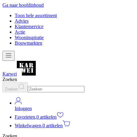
Ga naar hoofdinhoud
Toon hele assortiment
Advies
Klantenservice
Actie
Wooninspiratie
Bouwmarkten
Karwei
Zoeken
Zoeken
Inloggen
Favorieten
,
0 artikelen
Winkelwagen
,
0 artikelen
Zoeken