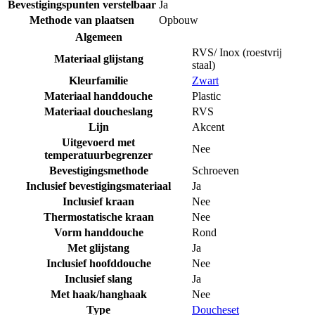
Bevestigingspunten verstelbaar
Ja
Methode van plaatsen
Opbouw
Algemeen
RVS/ Inox (roestvrij
Materiaal glijstang
staal)
Kleurfamilie
Zwart
Materiaal handdouche
Plastic
Materiaal doucheslang
RVS
Lijn
Akcent
Uitgevoerd met
Nee
temperatuurbegrenzer
Bevestigingsmethode
Schroeven
Inclusief bevestigingsmateriaal
Ja
Inclusief kraan
Nee
Thermostatische kraan
Nee
Vorm handdouche
Rond
Met glijstang
Ja
Inclusief hoofddouche
Nee
Inclusief slang
Ja
Met haak/hanghaak
Nee
Type
Doucheset