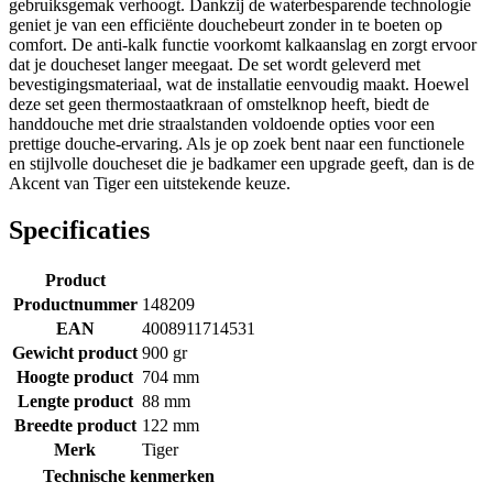
gebruiksgemak verhoogt. Dankzij de waterbesparende technologie
geniet je van een efficiënte douchebeurt zonder in te boeten op
comfort. De anti-kalk functie voorkomt kalkaanslag en zorgt ervoor
dat je doucheset langer meegaat. De set wordt geleverd met
bevestigingsmateriaal, wat de installatie eenvoudig maakt. Hoewel
deze set geen thermostaatkraan of omstelknop heeft, biedt de
handdouche met drie straalstanden voldoende opties voor een
prettige douche-ervaring. Als je op zoek bent naar een functionele
en stijlvolle doucheset die je badkamer een upgrade geeft, dan is de
Akcent van Tiger een uitstekende keuze.
Specificaties
Product
Productnummer
148209
EAN
4008911714531
Gewicht product
900 gr
Hoogte product
704 mm
Lengte product
88 mm
Breedte product
122 mm
Merk
Tiger
Technische kenmerken