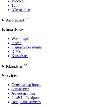
Vloeren
Tuin
Alle merken
Assortiment
Klusadvies
Wooninspiratie
Ideeën
Inspiratie per ruimte
DIY's
Klusadvies
Klusadvies
Services
Gereedschap huren
Klusservice
Advies aan huis
PostNL afhaalpunt
Bekijk alle services