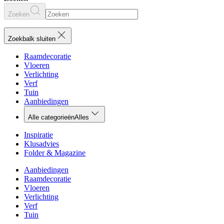
Zoeken
Zoekbalk sluiten
Raamdecoratie
Vloeren
Verlichting
Verf
Tuin
Aanbiedingen
Alle categorieën
Alles
Inspiratie
Klusadvies
Folder & Magazine
Aanbiedingen
Raamdecoratie
Vloeren
Verlichting
Verf
Tuin