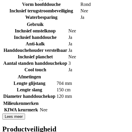
Vorm hoofddouche
Rond
Inclusief terugstroombeveiliging
Nee
Waterbesparing
Ja
Gebruik
Inclusief omstelknop
Nee
Inclusief handdouche
Ja
Anti-kalk
Ja
Handdouchehouder verstelbaar
Ja
Inclusief planchet
Nee
Aantal standen handdouchekop
3
Cool touch
Ja
Afmetingen
Lengte glijstang
704 mm
Lengte slang
150 cm
Diameter handdouchekop
120 mm
Milieukenmerken
KIWA keurmerk
Nee
Lees meer
Productveiligheid