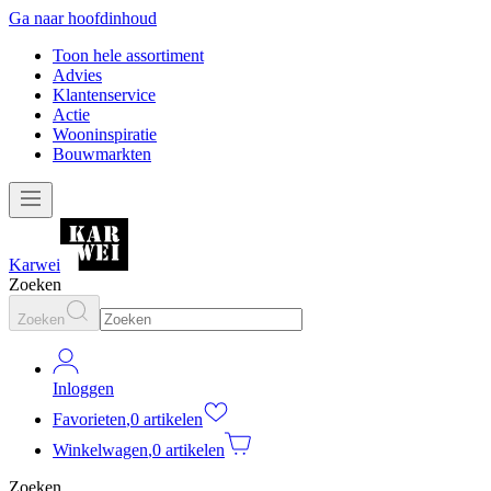
Ga naar hoofdinhoud
Toon hele assortiment
Advies
Klantenservice
Actie
Wooninspiratie
Bouwmarkten
Karwei
Zoeken
Zoeken
Inloggen
Favorieten
,
0 artikelen
Winkelwagen
,
0 artikelen
Zoeken