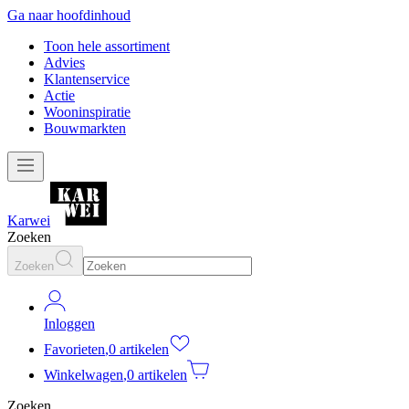
Ga naar hoofdinhoud
Toon hele assortiment
Advies
Klantenservice
Actie
Wooninspiratie
Bouwmarkten
Karwei
Zoeken
Zoeken
Inloggen
Favorieten
,
0 artikelen
Winkelwagen
,
0 artikelen
Zoeken