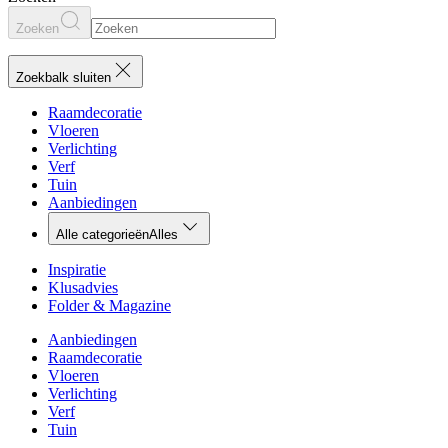
Zoeken
Zoekbalk sluiten
Raamdecoratie
Vloeren
Verlichting
Verf
Tuin
Aanbiedingen
Alle categorieën
Alles
Inspiratie
Klusadvies
Folder & Magazine
Aanbiedingen
Raamdecoratie
Vloeren
Verlichting
Verf
Tuin