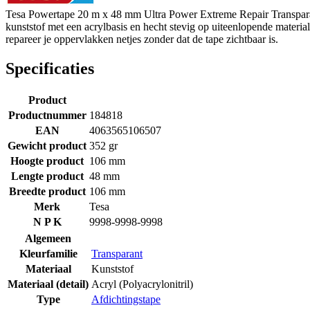
Tesa Powertape 20 m x 48 mm Ultra Power Extreme Repair Transparant 
kunststof met een acrylbasis en hecht stevig op uiteenlopende materia
repareer je oppervlakken netjes zonder dat de tape zichtbaar is.
Specificaties
Product
Productnummer
184818
EAN
4063565106507
Gewicht product
352 gr
Hoogte product
106 mm
Lengte product
48 mm
Breedte product
106 mm
Merk
Tesa
N P K
9998-9998-9998
Algemeen
Kleurfamilie
Transparant
Materiaal
Kunststof
Materiaal (detail)
Acryl (Polyacrylonitril)
Type
Afdichtingstape