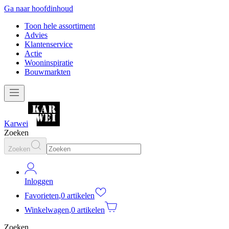
Ga naar hoofdinhoud
Toon hele assortiment
Advies
Klantenservice
Actie
Wooninspiratie
Bouwmarkten
Karwei
Zoeken
Zoeken
Inloggen
Favorieten
,
0 artikelen
Winkelwagen
,
0 artikelen
Zoeken