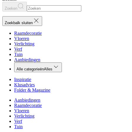
Zoeken
Zoekbalk sluiten
Raamdecoratie
Vloeren
Verlichting
Verf
Tuin
Aanbiedingen
Alle categorieën
Alles
Inspiratie
Klusadvies
Folder & Magazine
Aanbiedingen
Raamdecoratie
Vloeren
Verlichting
Verf
Tuin