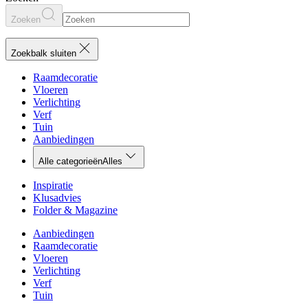
Zoeken
Zoekbalk sluiten
Raamdecoratie
Vloeren
Verlichting
Verf
Tuin
Aanbiedingen
Alle categorieën
Alles
Inspiratie
Klusadvies
Folder & Magazine
Aanbiedingen
Raamdecoratie
Vloeren
Verlichting
Verf
Tuin