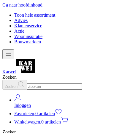
Ga naar hoofdinhoud
Toon hele assortiment
Advies
Klantenservice
Actie
Wooninspiratie
Bouwmarkten
Karwei
Zoeken
Zoeken
Inloggen
Favorieten
,
0 artikelen
Winkelwagen
,
0 artikelen
Zoeken