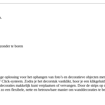
n.
 zonder te boren
 oplossing voor het ophangen van foto’s en decoratieve objecten met 
ck-systeem. Zodra je het decorstuk vastklikt, hoor je een klikgeluid da
raties makkelijk kunt verplaatsen of vervangen. Door de strips op meer
zo een flexibele, nette en betrouwbare manier om wanddecoraties te beve