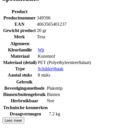
Product
Productnummer
349596
EAN
4063565401237
Gewicht product
20 gr
Merk
Tesa
Algemeen
Kleurfamilie
Wit
Materiaal
Kunststof
Materiaal (detail)
PET (Polyethyleentereftalaat)
Type
Schilderijhaak
Aantal stuks
8 stuks
Gebruik
Bevestigingsmethode
Plakstrip
Binnen/buitengebruik
Binnen
Herbruikbaar
Nee
Technische kenmerken
Draagvermogen
7.2 kg
Lees meer