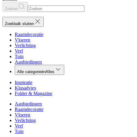
Zoeken
Zoekbalk sluiten
Raamdecoratie
Vloeren
Verlichting
Verf
Tuin
Aanbiedingen
Alle categorieën
Alles
Inspiratie
Klusadvies
Folder & Magazine
Aanbiedingen
Raamdecoratie
Vloeren
Verlichting
Verf
Tuin