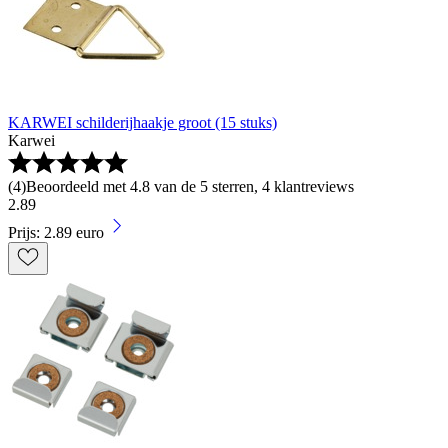
KARWEI schilderijhaakje groot (15 stuks)
Karwei
(
4
)
Beoordeeld met 4.8 van de 5 sterren, 4 klantreviews
2
.
89
Prijs: 2.89 euro