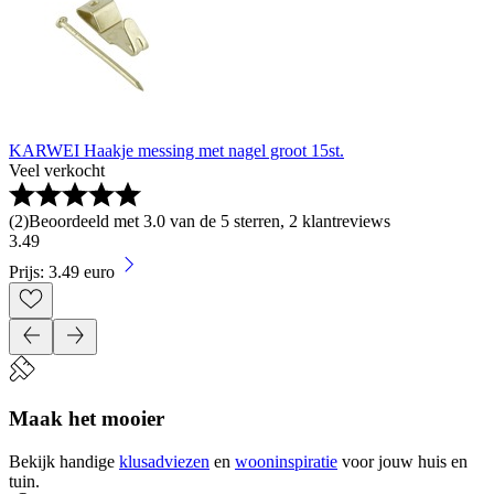
KARWEI Haakje messing met nagel groot 15st.
Veel verkocht
(
2
)
Beoordeeld met 3.0 van de 5 sterren, 2 klantreviews
3
.
49
Prijs: 3.49 euro
Maak het mooier
Bekijk handige
klusadviezen
en
wooninspiratie
voor jouw huis en
tuin.