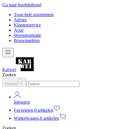
Ga naar hoofdinhoud
Toon hele assortiment
Advies
Klantenservice
Actie
Wooninspiratie
Bouwmarkten
Karwei
Zoeken
Zoeken
Inloggen
Favorieten
,
0 artikelen
Winkelwagen
,
0 artikelen
Zoeken