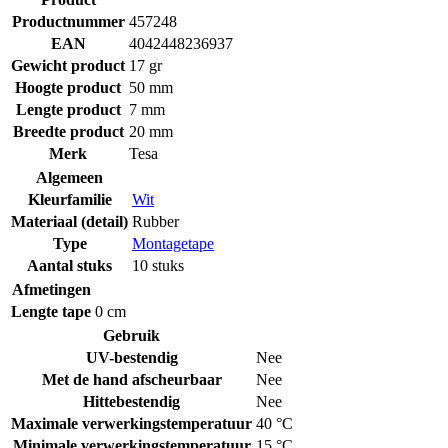
Productnummer
457248
EAN
4042448236937
Gewicht product
17 gr
Hoogte product
50 mm
Lengte product
7 mm
Breedte product
20 mm
Merk
Tesa
Algemeen
Kleurfamilie
Wit
Materiaal (detail)
Rubber
Type
Montagetape
Aantal stuks
10 stuks
Afmetingen
Lengte tape
0 cm
Gebruik
UV-bestendig
Nee
Met de hand afscheurbaar
Nee
Hittebestendig
Nee
Maximale verwerkingstemperatuur
40 °C
Minimale verwerkingstemperatuur
15 °C