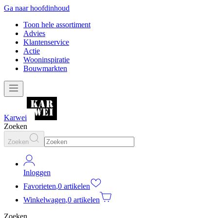
Ga naar hoofdinhoud
Toon hele assortiment
Advies
Klantenservice
Actie
Wooninspiratie
Bouwmarkten
Karwei
Zoeken
Zoeken
Inloggen
Favorieten
,
0 artikelen
Winkelwagen
,
0 artikelen
Zoeken