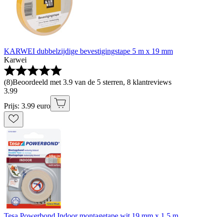
KARWEI dubbelzijdige bevestigingstape 5 m x 19 mm
Karwei
(
8
)
Beoordeeld met 3.9 van de 5 sterren, 8 klantreviews
3
.
99
Prijs: 3.99 euro
Tesa Powerbond Indoor montagetape wit 19 mm x 1,5 m