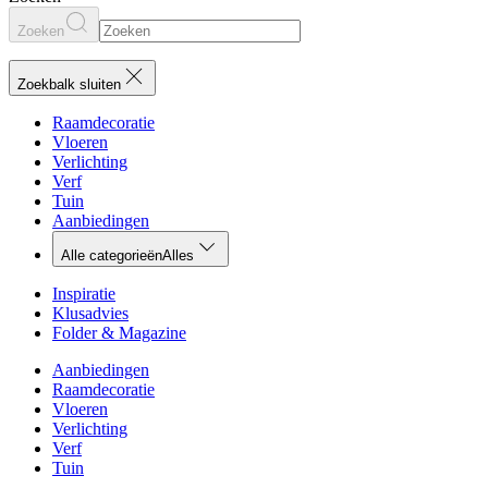
Zoeken
Zoekbalk sluiten
Raamdecoratie
Vloeren
Verlichting
Verf
Tuin
Aanbiedingen
Alle categorieën
Alles
Inspiratie
Klusadvies
Folder & Magazine
Aanbiedingen
Raamdecoratie
Vloeren
Verlichting
Verf
Tuin