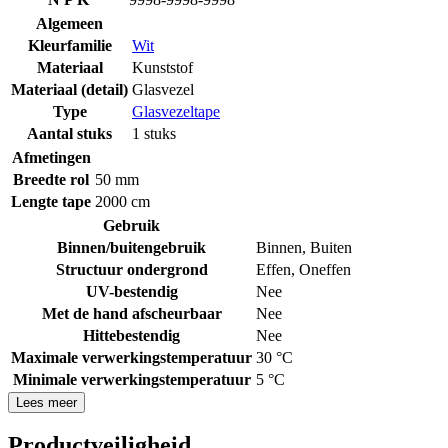
Algemeen
Kleurfamilie
Wit
Materiaal
Kunststof
Materiaal (detail)
Glasvezel
Type
Glasvezeltape
Aantal stuks
1 stuks
Afmetingen
Breedte rol
50 mm
Lengte tape
2000 cm
Gebruik
Binnen/buitengebruik
Binnen
,
Buiten
Structuur ondergrond
Effen
,
Oneffen
UV-bestendig
Nee
Met de hand afscheurbaar
Nee
Hittebestendig
Nee
Maximale verwerkingstemperatuur
30 °C
Minimale verwerkingstemperatuur
5 °C
Lees meer
Productveiligheid