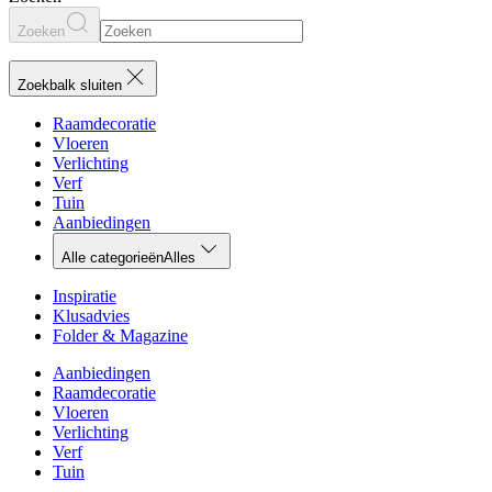
Zoeken
Zoekbalk sluiten
Raamdecoratie
Vloeren
Verlichting
Verf
Tuin
Aanbiedingen
Alle categorieën
Alles
Inspiratie
Klusadvies
Folder & Magazine
Aanbiedingen
Raamdecoratie
Vloeren
Verlichting
Verf
Tuin