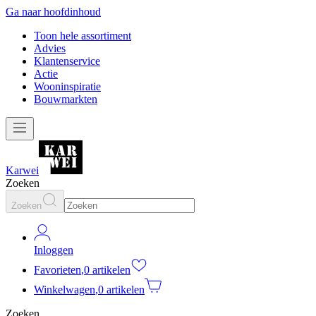
Ga naar hoofdinhoud
Toon hele assortiment
Advies
Klantenservice
Actie
Wooninspiratie
Bouwmarkten
Karwei
Zoeken
Zoeken
Inloggen
Favorieten
,
0 artikelen
Winkelwagen
,
0 artikelen
Zoeken