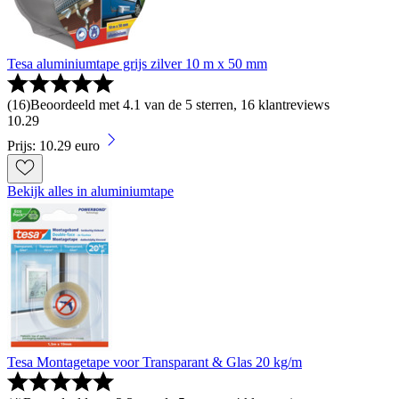
Tesa aluminiumtape grijs zilver 10 m x 50 mm
(
16
)
Beoordeeld met 4.1 van de 5 sterren, 16 klantreviews
10
.
29
Prijs: 10.29 euro
Bekijk alles in aluminiumtape
Tesa Montagetape voor Transparant & Glas 20 kg/m