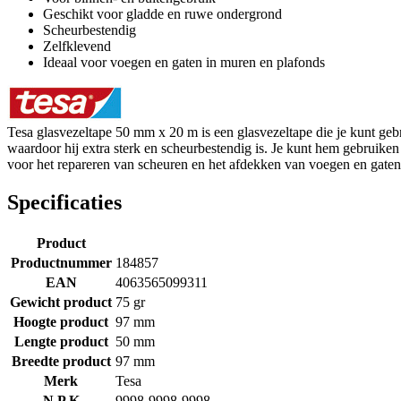
Geschikt voor gladde en ruwe ondergrond
Scheurbestendig
Zelfklevend
Ideaal voor voegen en gaten in muren en plafonds
Tesa glasvezeltape 50 mm x 20 m is een glasvezeltape die je kunt ge
waardoor hij extra sterk en scheurbestendig is. Je kunt hem gebruiken 
voor het repareren van scheuren en het afdekken van voegen en gaten
Specificaties
Product
Productnummer
184857
EAN
4063565099311
Gewicht product
75 gr
Hoogte product
97 mm
Lengte product
50 mm
Breedte product
97 mm
Merk
Tesa
N P K
9998-9998-9998