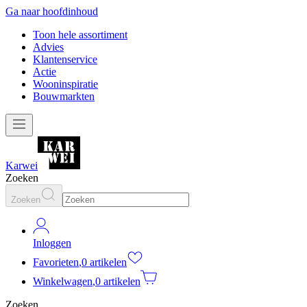
Ga naar hoofdinhoud
Toon hele assortiment
Advies
Klantenservice
Actie
Wooninspiratie
Bouwmarkten
Karwei
Zoeken
Zoeken
Inloggen
Favorieten
,
0 artikelen
Winkelwagen
,
0 artikelen
Zoeken