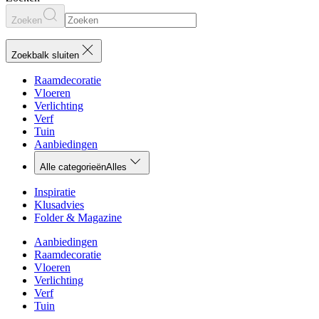
Zoeken
Zoekbalk sluiten
Raamdecoratie
Vloeren
Verlichting
Verf
Tuin
Aanbiedingen
Alle categorieën
Alles
Inspiratie
Klusadvies
Folder & Magazine
Aanbiedingen
Raamdecoratie
Vloeren
Verlichting
Verf
Tuin