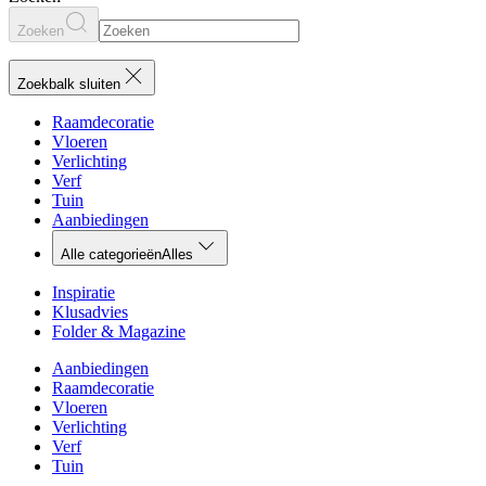
Zoeken
Zoekbalk sluiten
Raamdecoratie
Vloeren
Verlichting
Verf
Tuin
Aanbiedingen
Alle categorieën
Alles
Inspiratie
Klusadvies
Folder & Magazine
Aanbiedingen
Raamdecoratie
Vloeren
Verlichting
Verf
Tuin