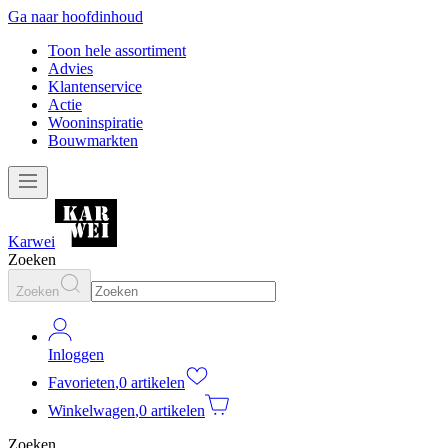
Ga naar hoofdinhoud
Toon hele assortiment
Advies
Klantenservice
Actie
Wooninspiratie
Bouwmarkten
Karwei
Zoeken
Zoeken
Inloggen
Favorieten
,
0 artikelen
Winkelwagen
,
0 artikelen
Zoeken