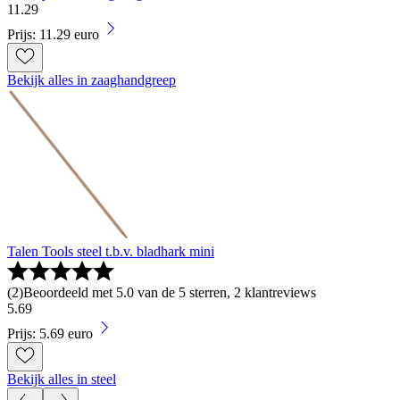
11
.
29
Prijs: 11.29 euro
Bekijk alles in zaaghandgreep
Talen Tools steel t.b.v. bladhark mini
(
2
)
Beoordeeld met 5.0 van de 5 sterren, 2 klantreviews
5
.
69
Prijs: 5.69 euro
Bekijk alles in steel