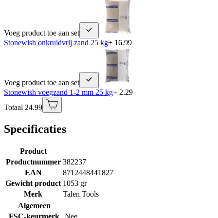
Voeg product toe aan set
Stonewish onkruidvrij zand 25 kg
+ 16.99
Voeg product toe aan set
Stonewish voegzand 1-2 mm 25 kg
+ 2.29
Totaal 24.99
Specificaties
Product
Productnummer
382237
EAN
8712448441827
Gewicht product
1053 gr
Merk
Talen Tools
Algemeen
FSC-keurmerk
Nee