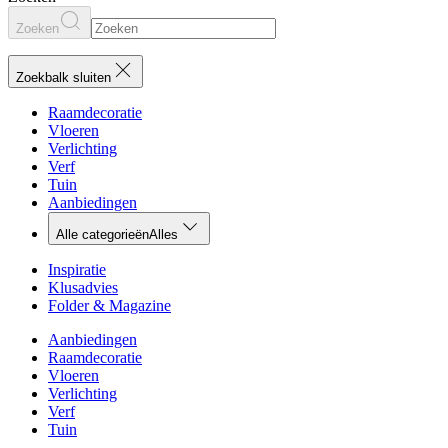
Zoeken
Zoekbalk sluiten
Raamdecoratie
Vloeren
Verlichting
Verf
Tuin
Aanbiedingen
Alle categorieën
Alles
Inspiratie
Klusadvies
Folder & Magazine
Aanbiedingen
Raamdecoratie
Vloeren
Verlichting
Verf
Tuin