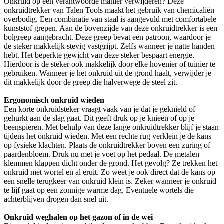
Onkruid op een verantwoorde manier verwijderen? Deze
onkruidtrekker van Talen Tools maakt het gebruik van chemicaliën
overbodig. Een combinatie van staal is aangevuld met comfortabele
kunststof grepen. Aan de bovenzijde van deze onkruidtrekker is een
bolgreep aangebracht. Deze greep bevat een patroon, waardoor je
de steker makkelijk stevig vastgrijpt. Zelfs wanneer je natte handen
hebt. Het beperkte gewicht van deze steker bespaart energie.
Hierdoor is de steker ook makkelijk door elke hovenier of tuinier te
gebruiken. Wanneer je het onkruid uit de grond haalt, verwijder je
dit makkelijk door de greep die halverwege de steel zit.
Ergonomisch onkruid wieden
Een korte onkruidsteker vraagt vaak van je dat je geknield of
gehurkt aan de slag gaat. Dit geeft druk op je knieën of op je
beenspieren. Met behulp van deze lange onkruidtrekker blijf je staan
tijdens het onkruid wieden. Met een rechte rug verklein je de kans
op fysieke klachten. Plaats de onkruidtrekker boven een zuring of
paardenbloem. Druk nu met je voet op het pedaal. De metalen
klemmen klappen dicht onder de grond. Het gevolg? Ze trekken het
onkruid met wortel en al eruit. Zo weet je ook direct dat de kans op
een snelle terugkeer van onkruid klein is. Zeker wanneer je onkruid
te lijf gaat op een zonnige warme dag. Eventuele wortels die
achterblijven drogen dan snel uit.
Onkruid weghalen op het gazon of in de wei