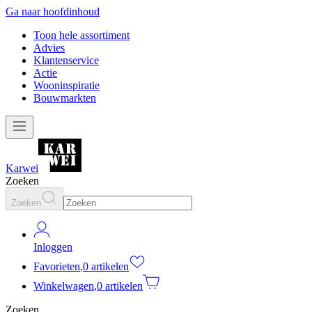
Ga naar hoofdinhoud
Toon hele assortiment
Advies
Klantenservice
Actie
Wooninspiratie
Bouwmarkten
Karwei
Zoeken
Zoeken
Inloggen
Favorieten
,
0 artikelen
Winkelwagen
,
0 artikelen
Zoeken