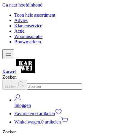
Ga naar hoofdinhoud
Toon hele assortiment
Advies
Klantenservice
Actie
Wooninspiratie
Bouwmarkten
Karwei
Zoeken
Zoeken
Inloggen
Favorieten
,
0 artikelen
Winkelwagen
,
0 artikelen
Zoeken