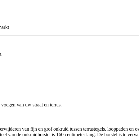
markt
n.
 voegen van uw straat en terras.
verwijderen van fijn en grof onkruid tussen terrastegels, looppaden en 
teel van de onkruidborstel is 160 centimeter lang. De borstel is te verv