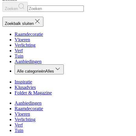
Zoeken
Zoekbalk sluiten
Raamdecoratie
Vloeren
Verlichting
Verf
Tuin
Aanbiedingen
Alle categorieën
Alles
Inspiratie
Klusadvies
Folder & Magazine
Aanbiedingen
Raamdecoratie
Vloeren
Verlichting
Verf
Tuin