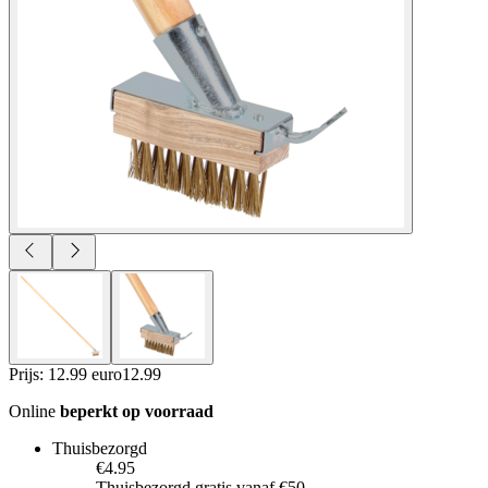
Prijs: 12.99 euro
12
.
99
Online
beperkt op voorraad
Thuisbezorgd
€4.95
Thuisbezorgd gratis vanaf €50