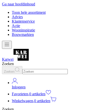
Ga naar hoofdinhoud
Toon hele assortiment
Advies
Klantenservice
Actie
Wooninspiratie
Bouwmarkten
Karwei
Zoeken
Zoeken
Inloggen
Favorieten
,
0 artikelen
Winkelwagen
,
0 artikelen
Zoeken