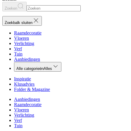
Zoeken
Zoekbalk sluiten
Raamdecoratie
Vloeren
Verlichting
Verf
Tuin
Aanbiedingen
Alle categorieën
Alles
Inspiratie
Klusadvies
Folder & Magazine
Aanbiedingen
Raamdecoratie
Vloeren
Verlichting
Verf
Tuin