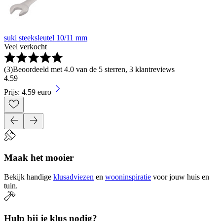
suki steeksleutel 10/11 mm
Veel verkocht
(
3
)
Beoordeeld met 4.0 van de 5 sterren, 3 klantreviews
4
.
59
Prijs: 4.59 euro
Maak het mooier
Bekijk handige
klusadviezen
en
wooninspiratie
voor jouw huis en
tuin.
Hulp bij je klus nodig?