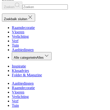
Zoeken
Zoekbalk sluiten
Raamdecoratie
Vloeren
Verlichting
Verf
Tuin
Aanbiedingen
Alle categorieën
Alles
Inspiratie
Klusadvies
Folder & Magazine
Aanbiedingen
Raamdecoratie
Vloeren
Verlichting
Verf
Tuin