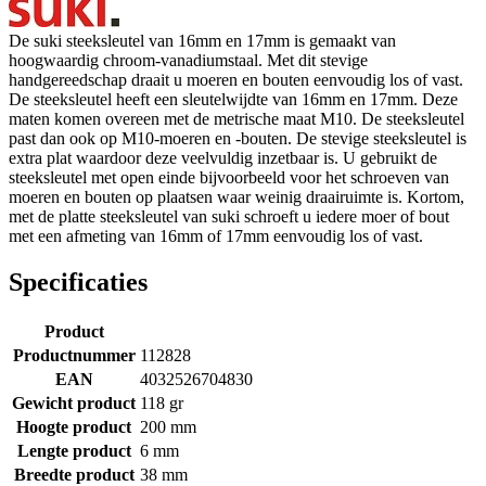
De suki steeksleutel van 16mm en 17mm is gemaakt van
hoogwaardig chroom-vanadiumstaal. Met dit stevige
handgereedschap draait u moeren en bouten eenvoudig los of vast.
De steeksleutel heeft een sleutelwijdte van 16mm en 17mm. Deze
maten komen overeen met de metrische maat M10. De steeksleutel
past dan ook op M10-moeren en -bouten. De stevige steeksleutel is
extra plat waardoor deze veelvuldig inzetbaar is. U gebruikt de
steeksleutel met open einde bijvoorbeeld voor het schroeven van
moeren en bouten op plaatsen waar weinig draairuimte is. Kortom,
met de platte steeksleutel van suki schroeft u iedere moer of bout
met een afmeting van 16mm of 17mm eenvoudig los of vast.
Specificaties
Product
Productnummer
112828
EAN
4032526704830
Gewicht product
118 gr
Hoogte product
200 mm
Lengte product
6 mm
Breedte product
38 mm