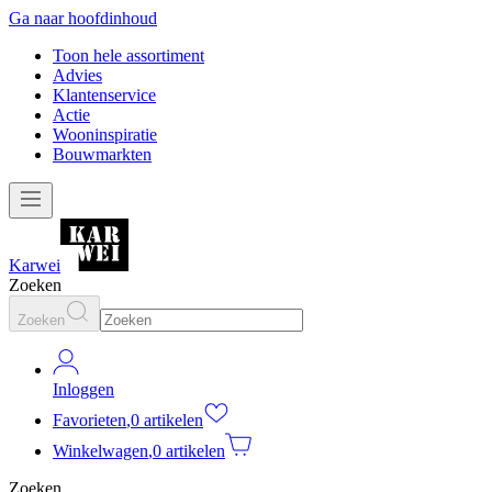
Ga naar hoofdinhoud
Toon hele assortiment
Advies
Klantenservice
Actie
Wooninspiratie
Bouwmarkten
Karwei
Zoeken
Zoeken
Inloggen
Favorieten
,
0 artikelen
Winkelwagen
,
0 artikelen
Zoeken