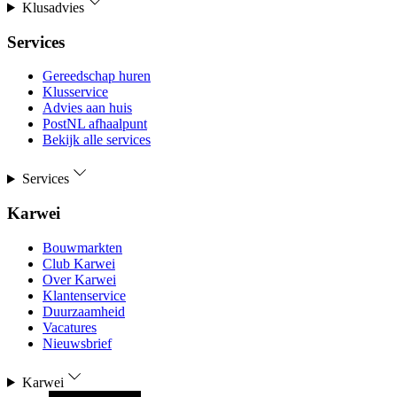
Klusadvies
Services
Gereedschap huren
Klusservice
Advies aan huis
PostNL afhaalpunt
Bekijk alle services
Services
Karwei
Bouwmarkten
Club Karwei
Over Karwei
Klantenservice
Duurzaamheid
Vacatures
Nieuwsbrief
Karwei